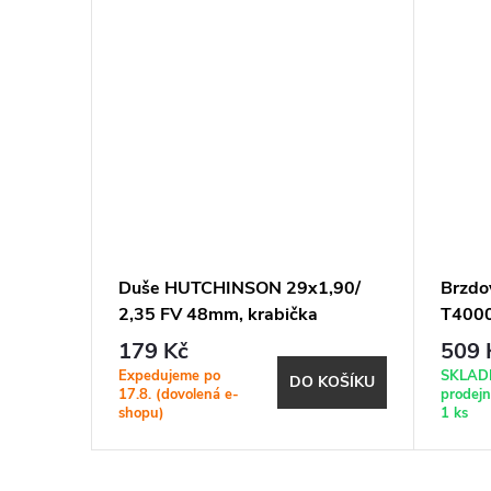
L-M8000
Duše HUTCHINSON 29x1,90/
Brzdo
ímky
2,35 FV 48mm, krabička
T4000
179 Kč
509 
Expedujeme po
SKLAD
KOŠÍKU
DO KOŠÍKU
17.8. (dovolená e-
prodej
shopu)
1 ks