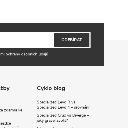
ODEBÍRAT
mi ochrany osobních údajů
užby
Cyklo blog
Specialized Levo R vs.
Specialized Levo 4 – srovnání
ka zdarma ke
Specialized Crux vs Diverge –
jaký gravel zvolit?
jezdce