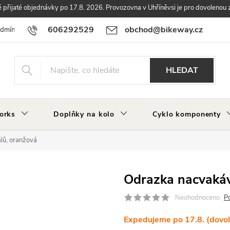
přijaté objednávky po 17.8. 2026. Provozovna v Uhříněvsi je pro dovolenou 
606292529
obchod@bikeway.cz
odmínky
Podmínky ochrany osobních údajů
Vrácení a reklamace zbo
HLEDAT
orks
Doplňky na kolo
Cyklo komponenty
lů, oranžová
Odrazka nacvakáv
Neohodnoceno
P
Expedujeme po 17.8. (dovo