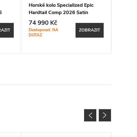
Horské kolo Specialized Epic
Horské 
6
Hardtail Comp 2026 Satin
Hardtai
Carbon / Metallic White Silver
Ashen
74 990 Kč
29 99
Dostupnost: NA
SKLADEM
AZIT
ZOBRAZIT
DOTAZ
prodejně
1 ks