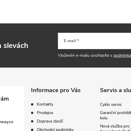
E-mail
a slevách
Vložením e-mailu souhlasíte s
podmínka
Informace pro Vás
Servis a sl
Kontakty
Cyklo servis
Prodejna
Garanční prohlíd
kolu
Doprava zboží
eway.cz
Nová služba pro 
Obchodní podmínky