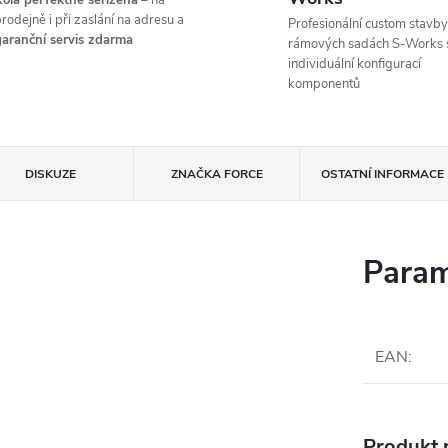
ola perfektně seřízená
– na
rodejně i při zaslání na adresu a
Profesionální custom stavby
aranční servis zdarma
rámových sadách S-Works 
individuální konfigurací
komponentů
DISKUZE
ZNAČKA
FORCE
OSTATNÍ INFORMACE
Param
EAN
:
Produkt n