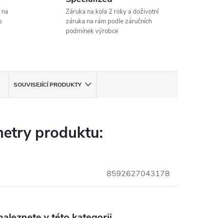
 na
Záruka na kola 2 roky a doživotní
s
záruka na rám podle záručních
podmínek výrobce
SOUVISEJÍCÍ PRODUKTY
etry produktu:
8592627043178
aleznete v této kategorii