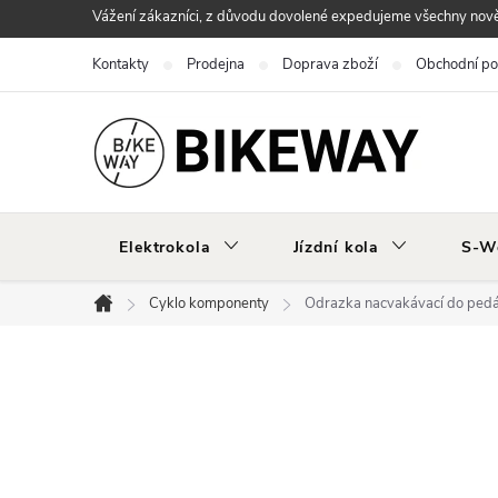
Přejít
Vážení zákazníci, z důvodu dovolené expedujeme všechny nově 
na
Kontakty
Prodejna
Doprava zboží
Obchodní p
obsah
Elektrokola
Jízdní kola
S-W
Cyklo komponenty
Odrazka nacvakávací do pedá
Domů