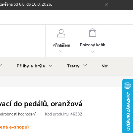
zavřena od 6.8. do 16.8. 2026.
ží
Zpětný odběr elektrozařízení s ukončenou životností
O nás
NÁKUPNÍ
KOŠÍK
Prázdný košík
Přihlášení
Přilby a brýle
Tretry
Nově v nabídc
ací do pedálů, oranžová
odrobnosti hodnocení
Kód produktu:
46332
lená e-shopu)