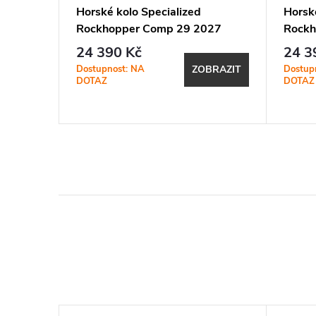
Horské kolo Specialized
Horsk
026
Rockhopper Comp 29 2027
Rockh
Gloss Teal Tint Aluminium /
Gloss 
24 390 Kč
24 3
Agave Grey
Metall
Dostupnost: NA
Dostup
ZOBRAZIT
BRAZIT
DOTAZ
DOTAZ