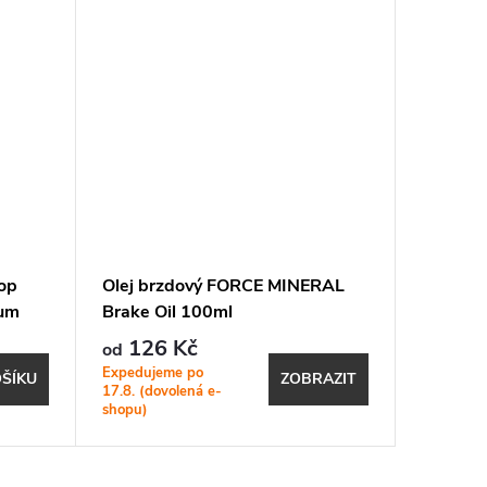
Tip
SALECOD
Top
Olej brzdový FORCE MINERAL
Plášť S
ium
Brake Oil 100ml
700 x 3
126 Kč
360 K
od
Expedujeme po
Dostupno
ŠÍKU
ZOBRAZIT
17.8. (dovolená e-
DOTAZ
shopu)