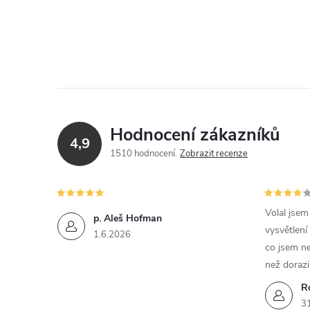
Hodnocení zákazníků
4,9
1510 hodnocení
Zobrazit recenze
Volal jse
p. Aleš Hofman
vysvětlení
1.6.2026
co jsem ne
než dorazi
R
3