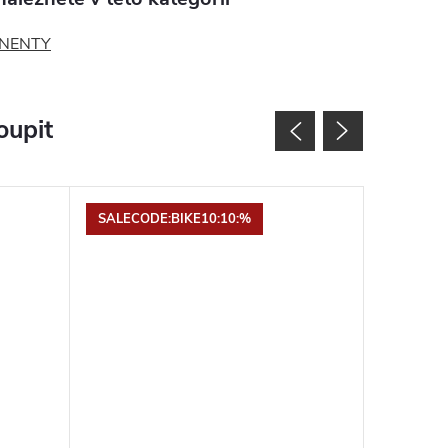
NENTY
oupit
SALECODE:BIKE10:10:%
Tip