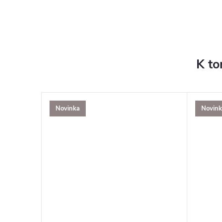
K to
Novinka
Novink