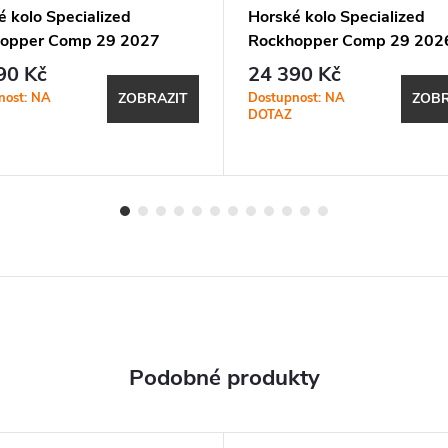
é kolo Specialized
Horské kolo Specialized
opper Comp 29 2027
Rockhopper Comp 29 202
Cayenne Metallic / Stallion
Satin Nebula Metallic
90 Kč
24 390 Kč
ic
nost: NA
Dostupnost: NA
ZOBRAZIT
ZOBR
DOTAZ