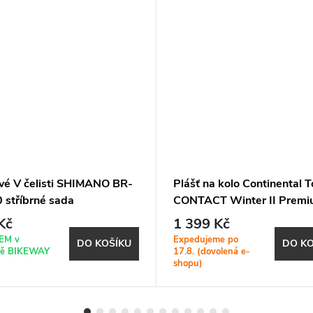
vé V čelisti SHIMANO BR-
Plášť na kolo Continental 
 stříbrné sada
CONTACT Winter II Prem
700x42C 42-622 kevlar
Kč
1 399 Kč
EM v
Expedujeme po
DO KOŠÍKU
DO KO
ně BIKEWAY
17.8. (dovolená e-
shopu)