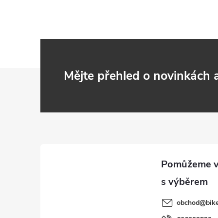
Z
Mějte přehled o novinkách
á
p
a
t
í
obchod
@
bik