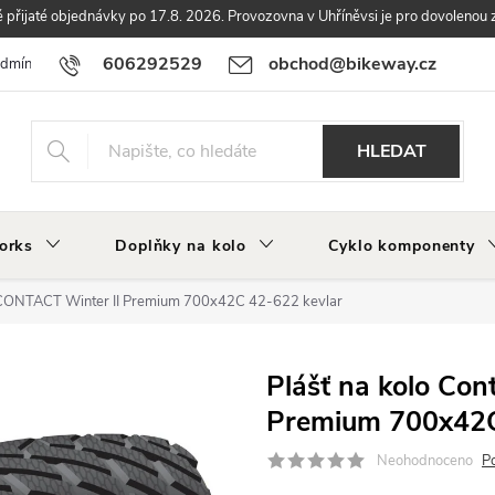
přijaté objednávky po 17.8. 2026. Provozovna v Uhříněvsi je pro dovolenou 
606292529
obchod@bikeway.cz
odmínky
Podmínky ochrany osobních údajů
Vrácení a reklamace zbo
HLEDAT
orks
Doplňky na kolo
Cyklo komponenty
op CONTACT Winter II Premium 700x42C 42-622 kevlar
Plášť na kolo Con
Premium 700x42C
Neohodnoceno
P