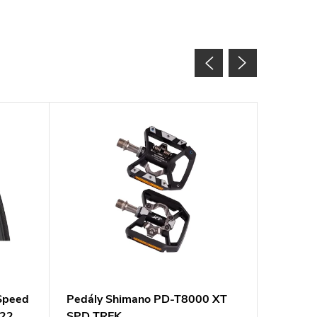
 Speed
Pedály Shimano PD-T8000 XT
Bovden
622
SPD TREK
černý 1