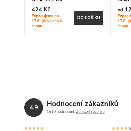
424 Kč
12
od
Expedujeme po
Expedu
KOŠÍKU
DO KOŠÍKU
17.8. (dovolená e-
17.8. (
shopu)
shopu)
Hodnocení zákazníků
4,9
1510 hodnocení
Zobrazit recenze