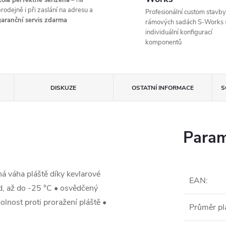
ola perfektně seřízená
– na
rodejně i při zaslání na adresu a
Profesionální custom stavby
aranční servis zdarma
rámových sadách S-Works 
individuální konfigurací
komponentů
DISKUZE
OSTATNÍ INFORMACE
S
Param
ná váha pláště díky kevlarové
EAN
:
d, až do -25 °C • osvědčený
olnost proti proražení pláště •
Průměr pl