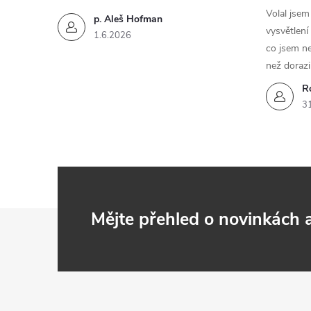
Volal jse
p. Aleš Hofman
vysvětlení
1.6.2026
co jsem ne
než dorazi
R
3
Z
Mějte přehled o novinkách
á
p