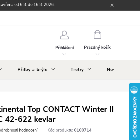
zavřena od 6.8. do 16.8. 2026.
ží
Zpětný odběr elektrozařízení s ukončenou životností
O nás
NÁKUPNÍ
KOŠÍK
Prázdný košík
Přihlášení
Přilby a brýle
Tretry
Nově v nabídc
tinental Top CONTACT Winter II
 42-622 kevlar
odrobnosti hodnocení
Kód produktu:
0100714