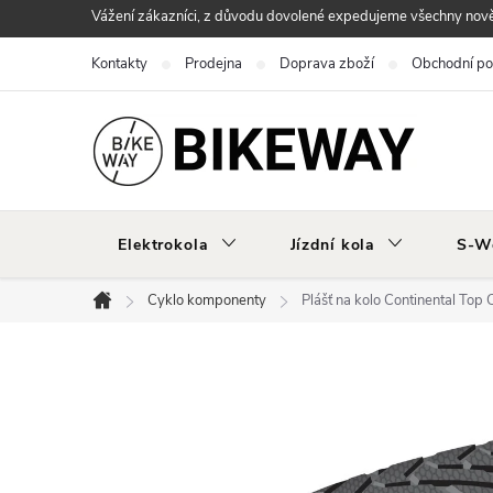
Přejít
Vážení zákazníci, z důvodu dovolené expedujeme všechny nově 
na
Kontakty
Prodejna
Doprava zboží
Obchodní p
obsah
Elektrokola
Jízdní kola
S-W
Cyklo komponenty
Plášť na kolo Continental T
Domů