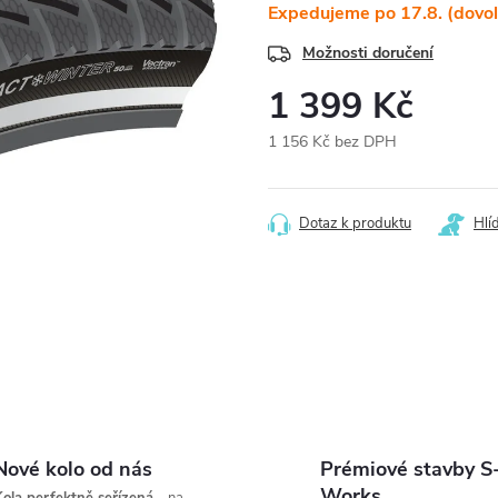
Expedujeme po 17.8. (dovo
Možnosti doručení
1 399 Kč
1 156 Kč bez DPH
Měrná
cena:
Dotaz k produktu
Hlí
Nové kolo od nás
Prémiové stavby S
Works