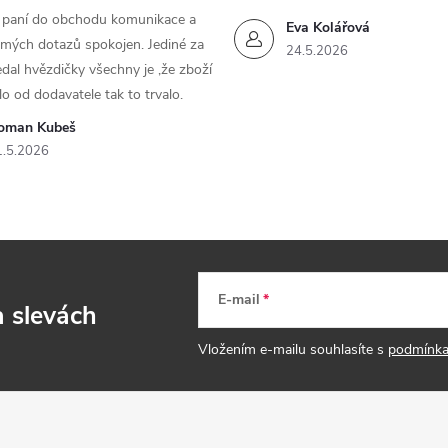
m paní do obchodu komunikace a
Eva Kolářová
 mých dotazů spokojen. Jediné za
24.5.2026
dal hvězdičky všechny je ,že zboží
lo od dodavatele tak to trvalo.
oman Kubeš
1.5.2026
E-mail
a slevách
Vložením e-mailu souhlasíte s
podmínka