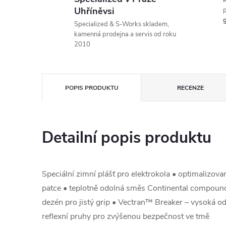
K
Uhříněvsi
p
g
Specialized & S-Works skladem,
kamenná prodejna a servis od roku
2010
POPIS PRODUKTU
RECENZE
Detailní popis produktu
Speciální zimní plášť pro elektrokola • optimalizova
patce • teplotně odolná směs Continental compoun
dezén pro jistý grip • Vectran™ Breaker – vysoká od
reflexní pruhy pro zvýšenou bezpečnost ve tmě