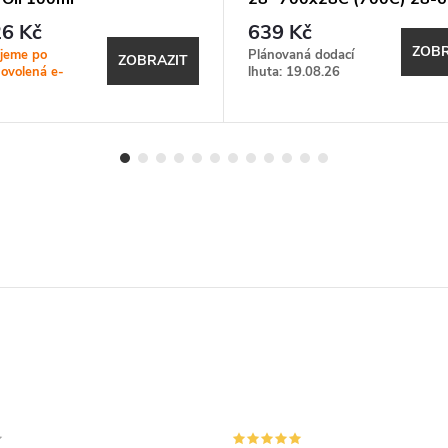
černá Skin
6 Kč
639 Kč
ZOBR
jeme po
Plánovaná dodací
ZOBRAZIT
dovolená e-
lhuta: 19.08.26