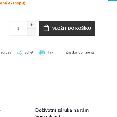
lená e-shopu)
VLOŽIT DO KOŠÍKU
dací pes
Sdílet
Tisk
Značka:
Continental
-
Doživotní záruka na rám
Specialized