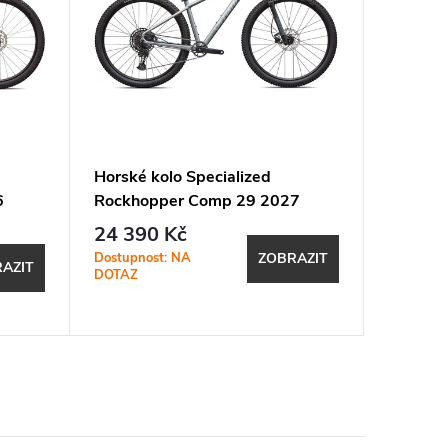
Horské kolo Specialized
Horské 
6
Rockhopper Comp 29 2027
Hardtai
Satin Shadow Silver / Silver Dust
/ Califo
24 390 Kč
65 
od
Dostupnost: NA
SKLADEM
ZOBRAZIT
AZIT
DOTAZ
prodejně
1 ks