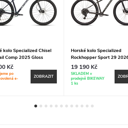
 kolo Specialized Chisel
Horské kolo Specialized
ail Comp 2025 Gloss
Rockhopper Sport 29 202
ic Deep Marine / White
Gloss Smoke
00 Kč
19 190 Kč
jeme po
SKLADEM v
ZOBRAZIT
ZOBR
dovolená e-
prodejně BIKEWAY
1 ks