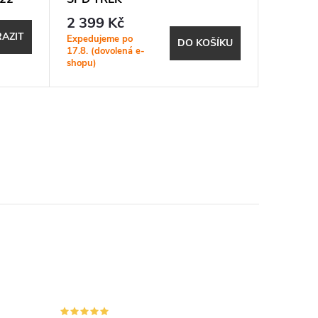
2 399 Kč
40 Kč
AZIT
Expedujeme po
Expeduje
DO KOŠÍKU
17.8. (dovolená e-
17.8. (do
shopu)
shopu)