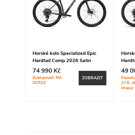
Chisel
Horské kolo Specialized Epic
Horské
 Grey /
Hardtail Comp 2026 Satin
Hardt
Carbon / Metallic White Silver
Metall
74 990 Kč
49 0
Dostupnost: NA
Expedu
ZOBRAZIT
BRAZIT
DOTAZ
17.8. (
shopu)