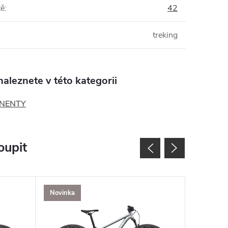
tě
:
42
treking
aleznete v této kategorii
NENTY
oupit
Novinka
Tip
SALECOD