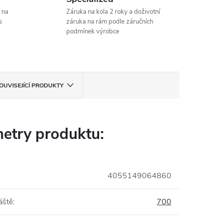
 na
Záruka na kola 2 roky a doživotní
s
záruka na rám podle záručních
podmínek výrobce
OUVISEJÍCÍ PRODUKTY
etry produktu:
4055149064860
áště
:
700