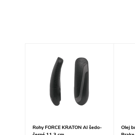
L-M8000
Rohy FORCE KRATON Al šedo-
Olej 
ímky
černé 11,3 cm
Brake