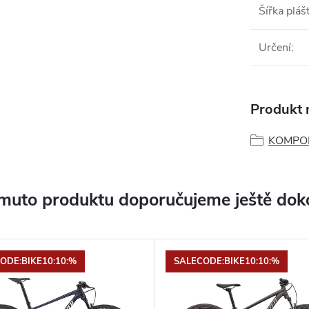
Šířka pláš
Určení
:
Produkt n
KOMPO
muto produktu doporučujeme ještě dok
ODE:BIKE10:10:%
SALECODE:BIKE10:10:%