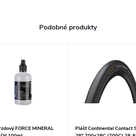
brzdový FORCE MINERAL
Plášť Continental Contact
 Oil 100ml
28" 700x28C (700C) 28-