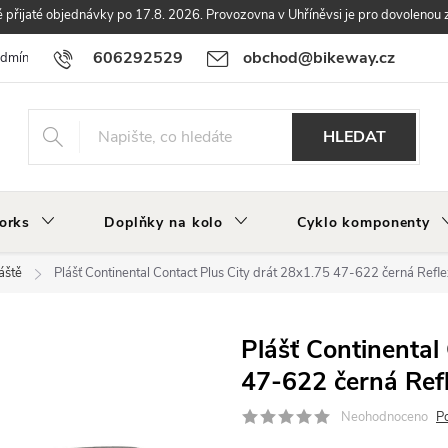
přijaté objednávky po 17.8. 2026. Provozovna v Uhříněvsi je pro dovolenou 
606292529
obchod@bikeway.cz
odmínky
Podmínky ochrany osobních údajů
Vrácení a reklamace zbo
HLEDAT
orks
Doplňky na kolo
Cyklo komponenty
áště
Plášť Continental Contact Plus City drát 28x1.75 47-622 černá Refl
Plášť Continental
47-622 černá Ref
Neohodnoceno
P