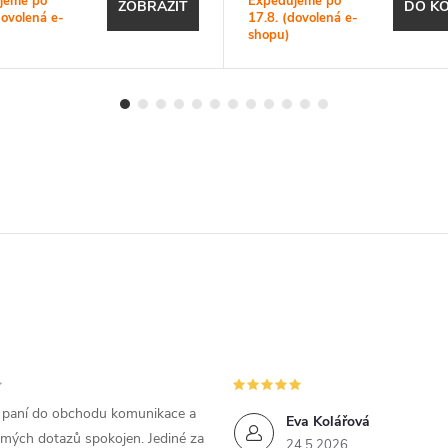
jeme po
Expedujeme po
ZOBRAZIT
DO KO
dovolená e-
17.8. (dovolená e-
shopu)
m paní do obchodu komunikace a
Eva Kolářová
 mých dotazů spokojen. Jediné za
24.5.2026