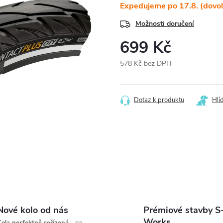
Expedujeme po 17.8. (dovo
Možnosti doručení
699 Kč
578 Kč bez DPH
Měrná
cena:
Dotaz k produktu
Hlí
Nové kolo od nás
Prémiové stavby S
Works