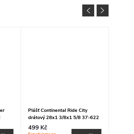
er
Plášť Continental Ride City
Plášť R
C
drátový 28x1 3/8x1 5/8 37-622
ELECTRO
černá Reflex
499 Kč
381 K