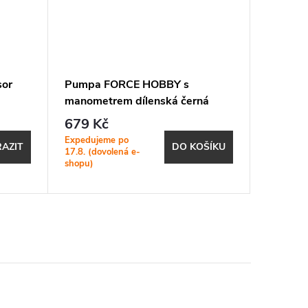
or
Pumpa FORCE HOBBY s
Hustilk
manometrem dílenská černá
S07
679 Kč
469 K
Expedujeme po
Expeduje
AZIT
DO KOŠÍKU
17.8. (dovolená e-
17.8. (do
shopu)
shopu)