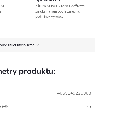
 na
Záruka na kola 2 roky a doživotní
s
záruka na rám podle záručních
podmínek výrobce
OUVISEJÍCÍ PRODUKTY
etry produktu:
4055149220068
áště
:
28