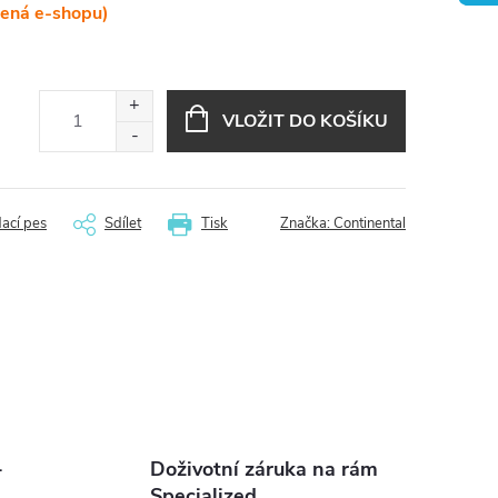
lená e-shopu)
VLOŽIT DO KOŠÍKU
dací pes
Sdílet
Tisk
Značka:
Continental
-
Doživotní záruka na rám
Specialized