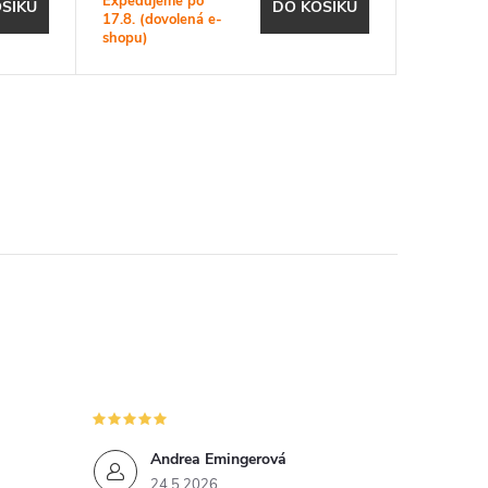
Expedujeme po
Expeduje
ŠÍKU
DO KOŠÍKU
17.8. (dovolená e-
17.8. (do
shopu)
shopu)
Andrea Emingerová
24.5.2026