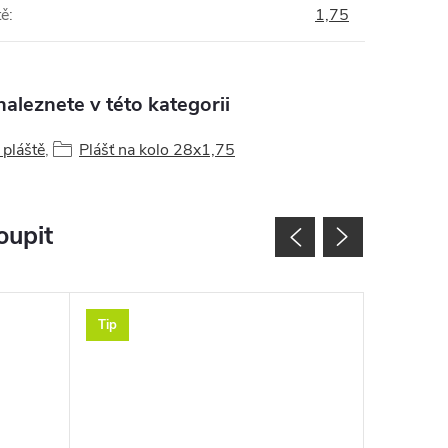
tě
:
1,75
aleznete v této kategorii
 pláště
,
Plášť na kolo 28x1,75
oupit
Tip