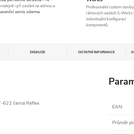
ola perfektně seřízená
– na
rodejně i při zaslání na adresu a
Profesionální custom stavby
aranční servis zdarma
rámových sadách S-Works 
individuální konfigurací
komponentů
DISKUZE
OSTATNÍ INFORMACE
S
Param
7-622 černá Reflex
EAN
:
Průměr pl