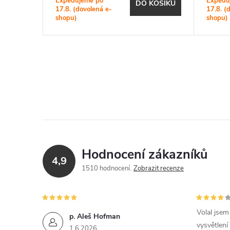
Expedujeme po
Expedu
KOŠÍKU
DO KOŠÍKU
17.8. (dovolená e-
17.8. (
shopu)
shopu)
Hodnocení zákazníků
4,9
1510 hodnocení
Zobrazit recenze
Volal jse
p. Aleš Hofman
vysvětlení
1.6.2026