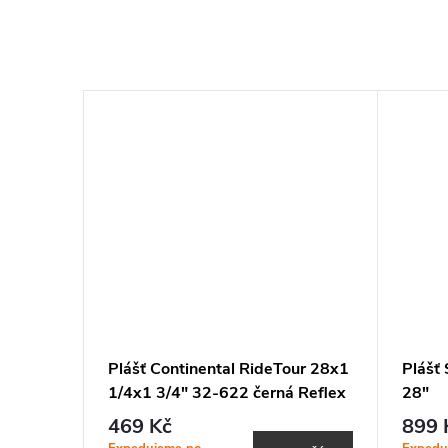
00x38C
Plášť Continental RideTour 28x1
Plášť
t
1/4x1 3/4" 32-622 černá Reflex
28"
469 Kč
899 