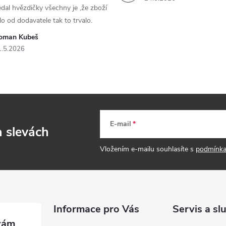
dal hvězdičky všechny je ,že zboží
lo od dodavatele tak to trvalo.
oman Kubeš
1.5.2026
E-mail
a slevách
Vložením e-mailu souhlasíte s
podmínka
Informace pro Vás
Servis a sl