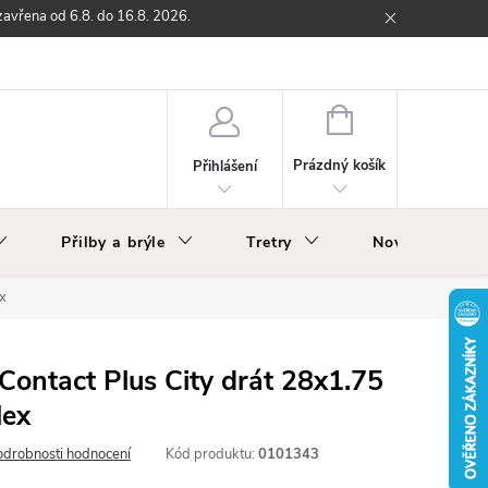
zavřena od 6.8. do 16.8. 2026.
ží
Zpětný odběr elektrozařízení s ukončenou životností
O nás
NÁKUPNÍ
KOŠÍK
Prázdný košík
Přihlášení
Přilby a brýle
Tretry
Nově v nabídc
ex
 Contact Plus City drát 28x1.75
lex
odrobnosti hodnocení
Kód produktu:
0101343