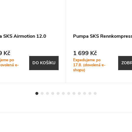
 SKS Airmotion 12.0
Pumpa SKS Rennkompress
9 Kč
1 699 Kč
jeme po
Expedujeme po
DO KOŠÍKU
ZOBR
dovolená e-
17.8. (dovolená e-
shopu)