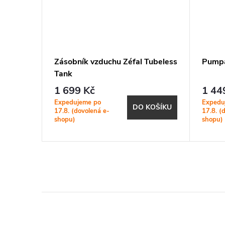
Digi
Zásobník vzduchu Zéfal Tubeless
Pumpa
Tank
1 699 Kč
1 44
Expedujeme po
Expedu
BRAZIT
DO KOŠÍKU
17.8. (dovolená e-
17.8. (
shopu)
shopu)