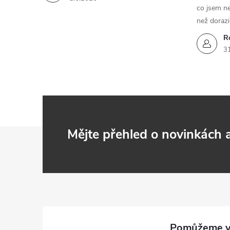
co jsem ne
než dorazi
R
3
Z
Mějte přehled o novinkách
á
p
a