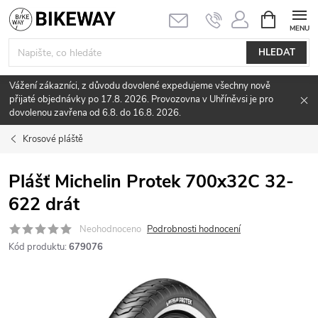
Přejít
NÁKUPNÍ
KOŠÍK
na
obsah
HLEDAT
Vážení zákazníci, z důvodu dovolené expedujeme všechny nově
přijaté objednávky po 17.8. 2026. Provozovna v Uhříněvsi je pro
dovolenou zavřena od 6.8. do 16.8. 2026.
Krosové pláště
Plášť Michelin Protek 700x32C 32-
622 drát
Neohodnoceno
Podrobnosti hodnocení
Kód produktu:
679076