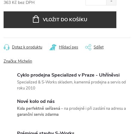
363 Kč bez DPH
Měrná
cena:
VLOŽIT DO KOŠÍKU
Dotaz k produktu
Hlídací pes
Sdílet
Značka:
Michelin
Cyklo prodejna Specialized v Praze - Uhříněvsi
Specialized & S-Works skladem, kamenná prodejna a servis od
roku 2010
Nové kolo od nás
Kola perfektně seřízená
– na prodejně i při zaslání na adresu a
garanční servis zdarma
Prémiové stavby S-Works