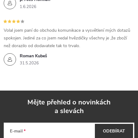
1.6.2026
Volal jsem paní do obchodu komunikace a vysvětlení mých dotazů
spokojen. Jediné za co jsem nedal hvězdičky všechny je ,že zboží
než dorazilo od dodavatele tak to trvalo.
Roman Kubeš
31.5.2026
Mějte přehled o novinkách
a slevách
Z
á
E-mail
ODEBÍRAT