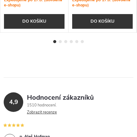
Expedujeme po 17.8. (dovolená
Expedujeme po 17.8. (dovolená
e-shopu)
e-shopu)
DO KOŠÍKU
DO KOŠÍKU
Hodnocení zákazníků
4,9
1510 hodnocení
Zobrazit recenze
p. Aleš Hofman