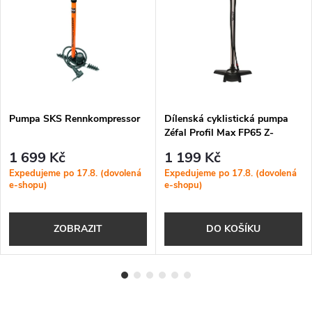
DARMA
Pumpa SKS Rennkompressor
Dílenská cyklistická pumpa
Zéfal Profil Max FP65 Z-
Switch
1 699 Kč
1 199 Kč
Expedujeme po 17.8. (dovolená
Expedujeme po 17.8. (dovolená
e-shopu)
e-shopu)
ZOBRAZIT
DO KOŠÍKU