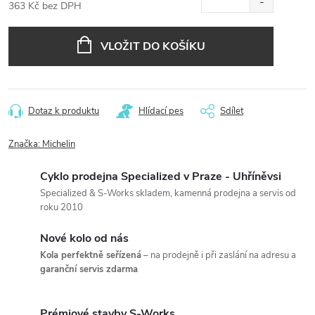
363 Kč bez DPH
Měrná
cena:
VLOŽIT DO KOŠÍKU
Dotaz k produktu
Hlídací pes
Sdílet
Značka:
Michelin
Cyklo prodejna Specialized v Praze - Uhříněvsi
Specialized & S-Works skladem, kamenná prodejna a servis od
roku 2010
Nové kolo od nás
Kola perfektně seřízená
– na prodejně i při zaslání na adresu a
garanční servis zdarma
Prémiové stavby S-Works