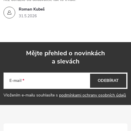
Roman Kubeš
31.5.2026
Mějte přehled o novinkách
a slevách
Z
á
E-mail
ODEBÍRAT
p
Vložením e-mailu souhlasíte s
podmínkami ochrany osobních údajů
a
t