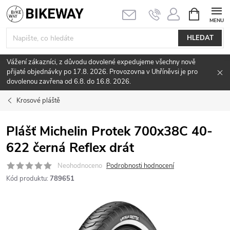
Přejít
NÁKUPNÍ
KOŠÍK
na
obsah
HLEDAT
Vážení zákazníci, z důvodu dovolené expedujeme všechny nově
přijaté objednávky po 17.8. 2026. Provozovna v Uhříněvsi je pro
dovolenou zavřena od 6.8. do 16.8. 2026.
Krosové pláště
Plášť Michelin Protek 700x38C 40-
622 černá Reflex drát
Neohodnoceno
Podrobnosti hodnocení
Kód produktu:
789651