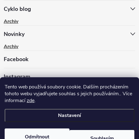
Cyklo blog
Archiv
Novinky
Archiv
Facebook
Instagram
Tento web používá soubory cookie. Dalším procházením
tohoto webu vyjadřujete souhlas s jejich používáním.. Více
informací
zde
.
Nastavení
Copyright 2026
BIKEWAY.CZ
. Všechna práva vyhrazena.
Upravit
nastavení cookies
Odmítnout
Souhlasím