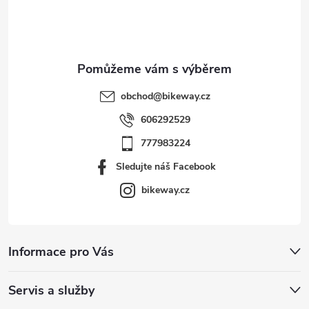
í
obchod
@
bikeway.cz
606292529
777983224
Sledujte náš Facebook
bikeway.cz
Informace pro Vás
Servis a služby