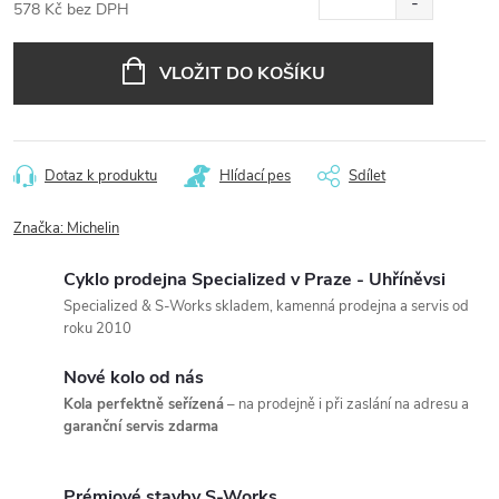
578 Kč bez DPH
Měrná
cena:
VLOŽIT DO KOŠÍKU
Dotaz k produktu
Hlídací pes
Sdílet
Značka:
Michelin
Cyklo prodejna Specialized v Praze - Uhříněvsi
Specialized & S-Works skladem, kamenná prodejna a servis od
roku 2010
Nové kolo od nás
Kola perfektně seřízená
– na prodejně i při zaslání na adresu a
garanční servis zdarma
Prémiové stavby S-Works