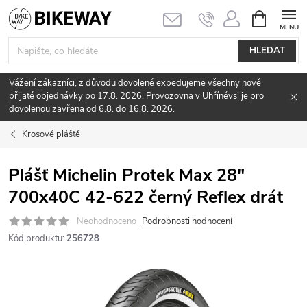
Přejít
NÁKUPNÍ
KOŠÍK
na
obsah
HLEDAT
Vážení zákazníci, z důvodu dovolené expedujeme všechny nově
přijaté objednávky po 17.8. 2026. Provozovna v Uhříněvsi je pro
dovolenou zavřena od 6.8. do 16.8. 2026.
Krosové pláště
Plášť Michelin Protek Max 28"
700x40C 42-622 černý Reflex drát
Neohodnoceno
Podrobnosti hodnocení
Kód produktu:
256728