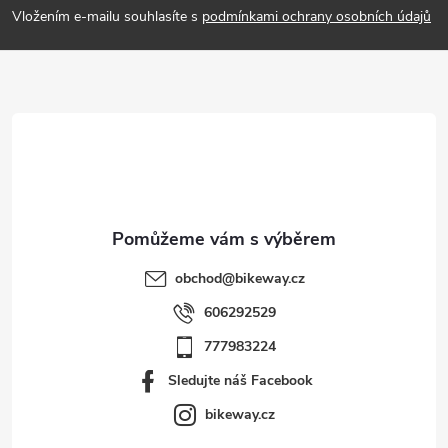
p
Vložením e-mailu souhlasíte s
podmínkami ochrany osobních údajů
a
t
í
obchod
@
bikeway.cz
606292529
777983224
Sledujte náš Facebook
bikeway.cz