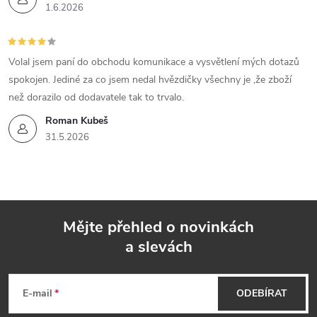
1.6.2026
Volal jsem paní do obchodu komunikace a vysvětlení mých dotazů
spokojen. Jediné za co jsem nedal hvězdičky všechny je ,že zboží
než dorazilo od dodavatele tak to trvalo.
Roman Kubeš
31.5.2026
Mějte přehled o novinkách
a slevách
Z
á
E-mail
ODEBÍRAT