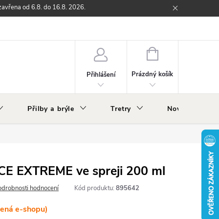
zavřena od 6.8. do 16.8. 2026.
ží
Zpětný odběr elektrozařízení s ukončenou životností
O nás
NÁKUPNÍ
KOŠÍK
Prázdný košík
Přihlášení
Přilby a brýle
Tretry
Nově v nabídc
RCE EXTREME ve spreji 200 ml
odrobnosti hodnocení
Kód produktu:
895642
lená e-shopu)