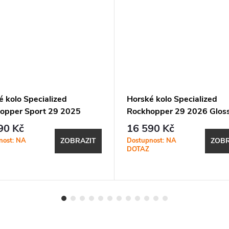
é kolo Specialized
Horské kolo Specialized
opper Sport 29 2025
Rockhopper 29 2026 Glos
Black Liquid Metal / White
Obsidian Dune White
90 Kč
16 590 Kč
nost: NA
Dostupnost: NA
ZOBRAZIT
ZOBR
DOTAZ