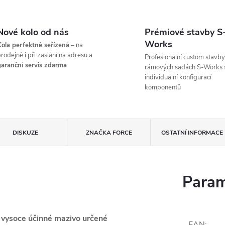
Nové kolo od nás
Prémiové stavby S
Works
ola perfektně seřízená
– na
rodejně i při zaslání na adresu a
Profesionální custom stavby
aranční servis zdarma
rámových sadách S-Works 
individuální konfigurací
komponentů
DISKUZE
ZNAČKA
FORCE
OSTATNÍ INFORMACE
Param
e
vysoce účinné mazivo určené
EAN
: