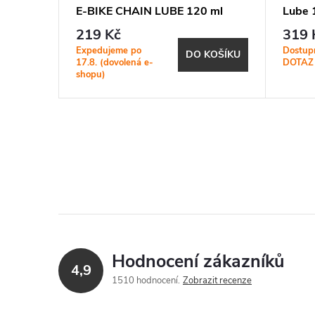
E-BIKE CHAIN LUBE 120 ml
Lube 
219 Kč
319 
Expedujeme po
Dostup
KOŠÍKU
DO KOŠÍKU
17.8. (dovolená e-
DOTAZ
shopu)
Hodnocení zákazníků
4,9
1510 hodnocení
Zobrazit recenze