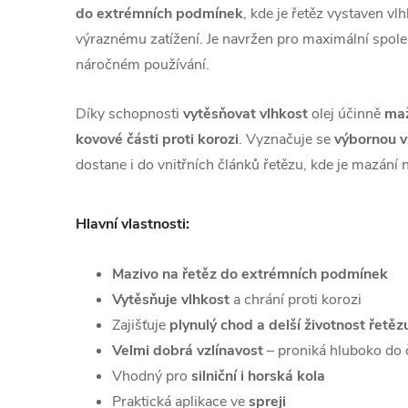
do extrémních podmínek
, kde je řetěz vystaven vl
výraznému zatížení. Je navržen pro maximální spole
náročném používání.
Díky schopnosti
vytěsňovat vlhkost
olej účinně
maž
kovové části proti korozi
. Vyznačuje se
výbornou v
dostane i do vnitřních článků řetězu, kde je mazání 
Hlavní vlastnosti:
Mazivo na řetěz do extrémních podmínek
Vytěsňuje vlhkost
a chrání proti korozi
Zajišťuje
plynulý chod a delší životnost řetěz
Velmi dobrá vzlínavost
– proniká hluboko do 
Vhodný pro
silniční i horská kola
Praktická aplikace ve
spreji