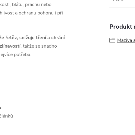
hkosti, blátu, prachu nebo
hlivost a ochranu pohonu i při
Produkt n
e řetěz, snižuje tření a chrání
Maziva a
zlínavostí
, takže se snadno
nejvíce potřeba.
u
článků