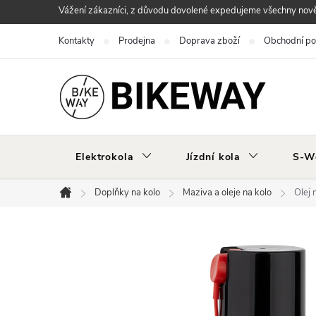
Přejít
Vážení zákazníci, z důvodu dovolené expedujeme všechny nově 
na
Kontakty
Prodejna
Doprava zboží
Obchodní p
obsah
Elektrokola
Jízdní kola
S-W
Doplňky na kolo
Maziva a oleje na kolo
Olej
Domů