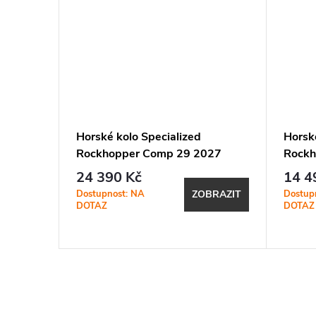
Epic
Horské kolo Specialized
Horsk
ss
Rockhopper Comp 29 2027
Rockh
 Blue
Satin Shadow Silver / Silver Dust
Satin 
24 390 Kč
14 4
Dostupnost: NA
Dostup
BRAZIT
ZOBRAZIT
DOTAZ
DOTAZ