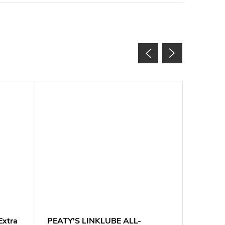
Extra
PEATY'S LINKLUBE ALL-
Mazací t