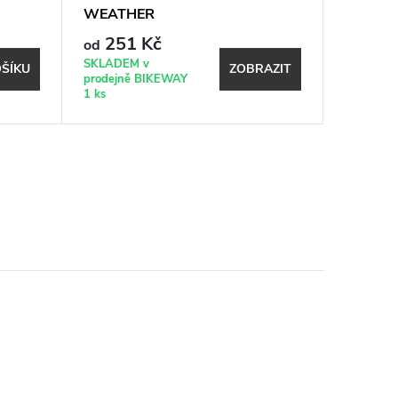
WEATHER
FORCE 
251 Kč
99 Kč
od
SKLADEM v
Expeduje
ŠÍKU
ZOBRAZIT
prodejně BIKEWAY
17.8. (do
1 ks
shopu)