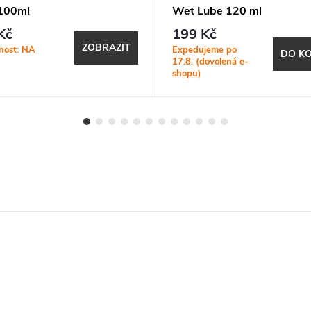
100ml
Wet Lube 120 ml
Kč
199 Kč
ZOBRAZIT
nost: NA
Expedujeme po
DO KO
17.8. (dovolená e-
shopu)