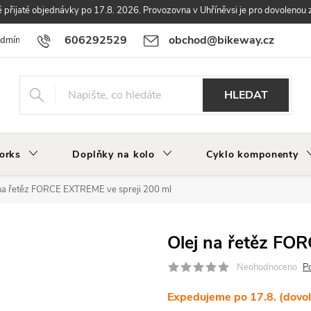
přijaté objednávky po 17.8. 2026. Provozovna v Uhříněvsi je pro dovolenou 
606292529
obchod@bikeway.cz
odmínky
Podmínky ochrany osobních údajů
Vrácení a reklamace zbo
HLEDAT
orks
Doplňky na kolo
Cyklo komponenty
 na řetěz FORCE EXTREME ve spreji 200 ml
Olej na řetěz FO
Neohodnoceno
P
Expedujeme po 17.8. (dovo