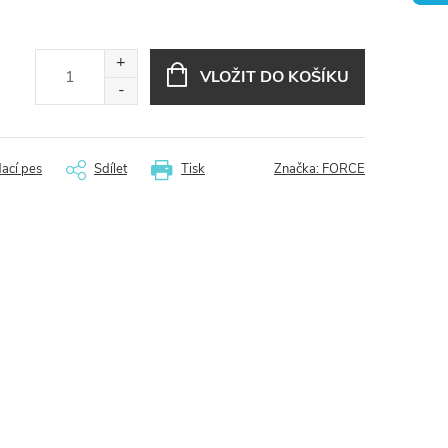
VLOŽIT DO KOŠÍKU
dací pes
Sdílet
Tisk
Značka:
FORCE