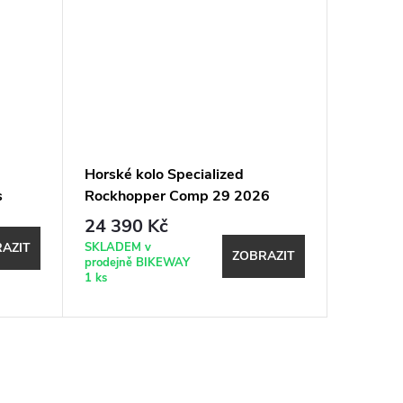
Horské kolo Specialized
Horské 
s
Rockhopper Comp 29 2026
Rockho
Satin Mauve Metallic
Gloss M
24 390 Kč
17 49
SKLADEM v
SKLADEM
AZIT
ZOBRAZIT
prodejně BIKEWAY
prodejně
1 ks
2 ks