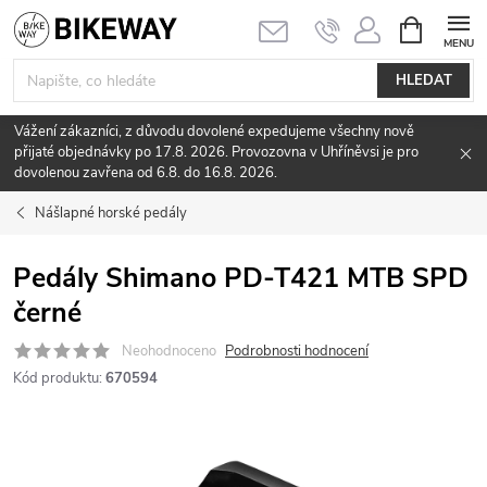
Přejít
NÁKUPNÍ
KOŠÍK
na
obsah
HLEDAT
Vážení zákazníci, z důvodu dovolené expedujeme všechny nově
přijaté objednávky po 17.8. 2026. Provozovna v Uhříněvsi je pro
dovolenou zavřena od 6.8. do 16.8. 2026.
Nášlapné horské pedály
Pedály Shimano PD-T421 MTB SPD
černé
Neohodnoceno
Podrobnosti hodnocení
Kód produktu:
670594