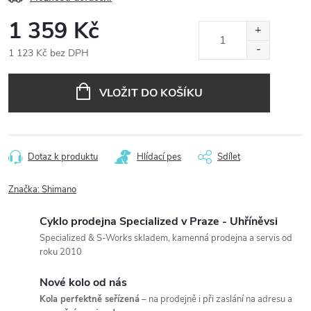
1 359 Kč
1 123 Kč bez DPH
Měrná
cena:
VLOŽIT DO KOŠÍKU
Dotaz k produktu
Hlídací pes
Sdílet
Značka:
Shimano
Cyklo prodejna Specialized v Praze - Uhříněvsi
Specialized & S-Works skladem, kamenná prodejna a servis od
roku 2010
Nové kolo od nás
Kola perfektně seřízená
– na prodejně i při zaslání na adresu a