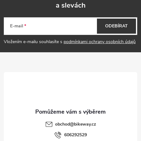
a slevách
Z
á
E-mail
ODEBÍRAT
p
Vložením e-mailu souhlasíte s
podmínkami ochrany osobních údajů
a
t
í
obchod
@
bikeway.cz
606292529