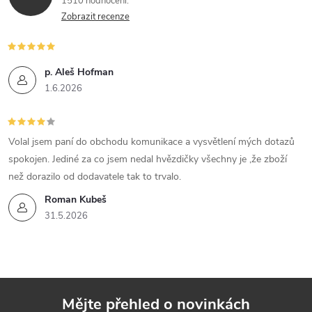
1510 hodnocení
Zobrazit recenze
p. Aleš Hofman
1.6.2026
Volal jsem paní do obchodu komunikace a vysvětlení mých dotazů
spokojen. Jediné za co jsem nedal hvězdičky všechny je ,že zboží
než dorazilo od dodavatele tak to trvalo.
Roman Kubeš
31.5.2026
Mějte přehled o novinkách