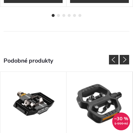
–30 %
1 999 Kč