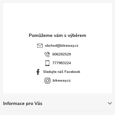
t
í
obchod
@
bikeway.cz
606292529
777983224
Sledujte náš Facebook
bikeway.cz
Informace pro Vás