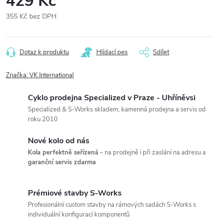
429 Kč
355 Kč bez DPH
Měrná
cena:
Dotaz k produktu
Hlídací pes
Sdílet
Značka:
VK International
Cyklo prodejna Specialized v Praze - Uhříněvsi
Specialized & S-Works skladem, kamenná prodejna a servis od
roku 2010
Nové kolo od nás
Kola perfektně seřízená
– na prodejně i při zaslání na adresu a
garanční servis zdarma
Prémiové stavby S-Works
Profesionální custom stavby na rámových sadách S-Works s
individuální konfigurací komponentů