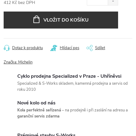
412 Kč bez DPH
Měrná
cena:
VLOŽIT DO KOŠÍKU
Dotaz k produktu
Hlídací pes
Sdílet
Značka:
Michelin
Cyklo prodejna Specialized v Praze - Uhříněvsi
Specialized & S-Works skladem, kamenná prodejna a servis od
roku 2010
Nové kolo od nás
Kola perfektně seřízená
– na prodejně i při zaslání na adresu a
garanční servis zdarma
Prémiové stavby S-Works