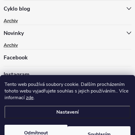
Cyklo blog
Archiv
Novinky
Archiv
Facebook
Instagram
Tento web používá soubory cookie. Dalším procházením
tohoto webu vyjadřujete souhlas s jejich používáním.. Více
informací
zde
.
Nastavení
Copyright 2026
BIKEWAY.CZ
. Všechna práva vyhrazena.
Upravit
nastavení cookies
Odmítnout
Souhlasím