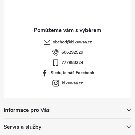
í
obchod
@
bikeway.cz
606292529
777983224
Sledujte náš Facebook
bikeway.cz
Informace pro Vás
Servis a služby