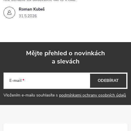
Roman Kubeš
31.5.2026
Mějte přehled o novinkách
a slevách
Z
á
E-mail
ODEBÍRAT
p
Vložením e-mailu souhlasíte s
podmínkami ochrany osobních údajů
a
t