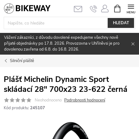
Přejít
NÁKUPNÍ
KOŠÍK
na
obsah
HLEDAT
Vážení zákazníci, z důvodu dovolené expedujeme všechny nově
přijaté objednávky po 17.8. 2026. Provozovna v Uhříněvsi je pro
dovolenou zavřena od 6.8. do 16.8. 2026.
Silniční pláště
Plášť Michelin Dynamic Sport
skládací 28" 700x23 23-622 černá
Neohodnoceno
Podrobnosti hodnocení
Kód produktu:
245107