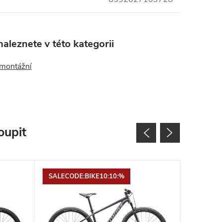
aleznete v této kategorii
 montážní
oupit
SALECODE:BIKE10:10:%
Novinka