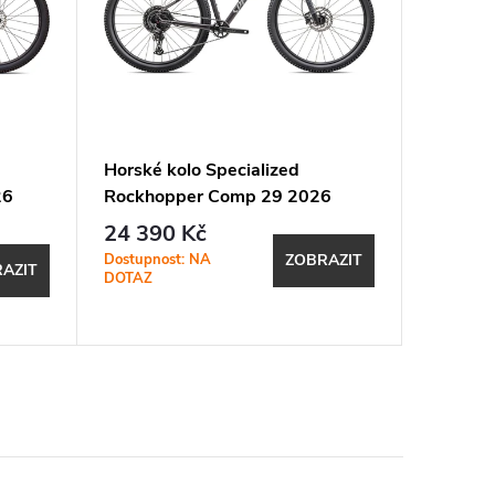
Horské kolo Specialized
Horské 
26
Rockhopper Comp 29 2026
Rockho
Satin Nebula Metallic
Gloss Ca
24 390 Kč
24 39
Metallic
Dostupnost: NA
Dostupno
ZOBRAZIT
AZIT
DOTAZ
DOTAZ