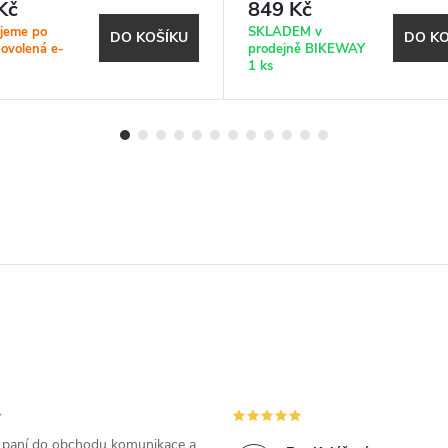
Kč
849 Kč
jeme po
SKLADEM v
DO KOŠÍKU
DO KO
dovolená e-
prodejně BIKEWAY
1 ks
m paní do obchodu komunikace a