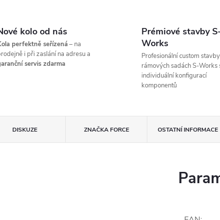
Nové kolo od nás
Prémiové stavby S
Works
ola perfektně seřízená
– na
rodejně i při zaslání na adresu a
Profesionální custom stavby
aranční servis zdarma
rámových sadách S-Works 
individuální konfigurací
komponentů
DISKUZE
ZNAČKA
FORCE
OSTATNÍ INFORMACE
Param
EAN
: