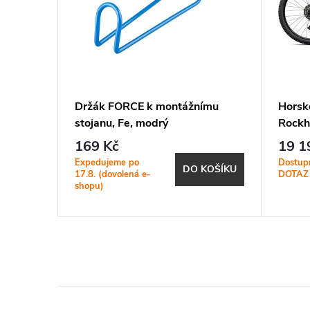
Chisel
Držák FORCE k montážnímu
Horsk
 Grey /
stojanu, Fe, modrý
Rockh
Satin 
169 Kč
19 1
Silver
Expedujeme po
Dostup
BRAZIT
DO KOŠÍKU
17.8. (dovolená e-
DOTAZ
shopu)