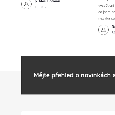
p. Aleš Hofman
vysvětlení
1.6.2026
co jsem ne
než dorazi
R
3
Z
Mějte přehled o novinkách
á
p