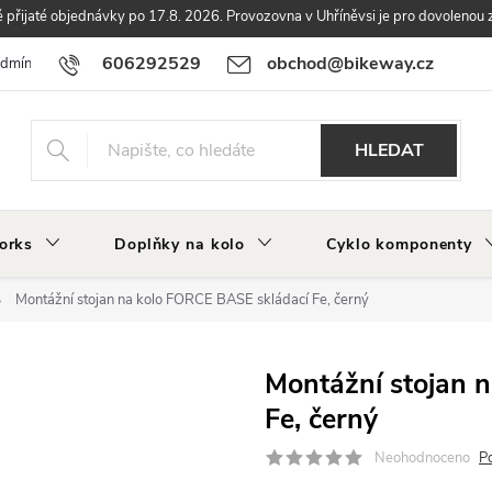
přijaté objednávky po 17.8. 2026. Provozovna v Uhříněvsi je pro dovolenou 
606292529
obchod@bikeway.cz
odmínky
Podmínky ochrany osobních údajů
Vrácení a reklamace zbo
HLEDAT
orks
Doplňky na kolo
Cyklo komponenty
Montážní stojan na kolo FORCE BASE skládací Fe, černý
Montážní stojan 
Fe, černý
Neohodnoceno
P