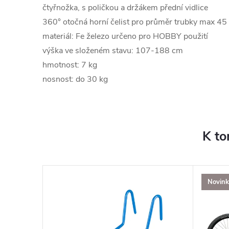
čtyřnožka, s poličkou a držákem přední vidlice
360° otočná horní čelist pro průměr trubky max 4
materiál: Fe železo určeno pro HOBBY použití
výška ve složeném stavu: 107-188 cm
hmotnost: 7 kg
nosnost: do 30 kg
K to
Novink
–23 %
38 990 Kč