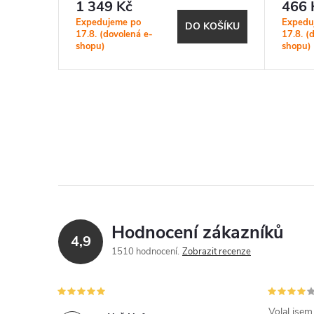
1 349 Kč
466 
Expedujeme po
Expedu
KOŠÍKU
DO KOŠÍKU
17.8. (dovolená e-
17.8. (
shopu)
shopu)
Hodnocení zákazníků
4,9
1510 hodnocení
Zobrazit recenze
Volal jse