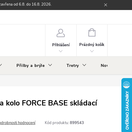
zavřena od 6.8. do 16.8. 2026.
ží
Zpětný odběr elektrozařízení s ukončenou životností
O nás
NÁKUPNÍ
KOŠÍK
Prázdný košík
Přihlášení
Přilby a brýle
Tretry
Nově v nabídc
na kolo FORCE BASE skládací
odrobnosti hodnocení
Kód produktu:
899543