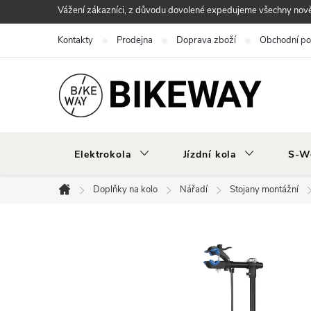
Přejít
Vážení zákazníci, z důvodu dovolené expedujeme všechny nově 
na
Kontakty
Prodejna
Doprava zboží
Obchodní p
obsah
Elektrokola
Jízdní kola
S-W
Doplňky na kolo
Nářadí
Stojany montážní
Domů