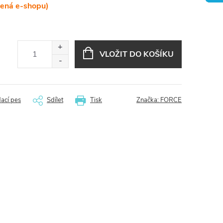
lená e-shopu)
VLOŽIT DO KOŠÍKU
dací pes
Sdílet
Tisk
Značka:
FORCE