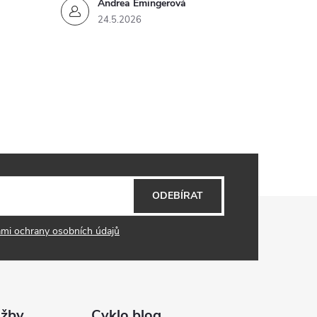
Andrea Emingerová
24.5.2026
ODEBÍRAT
mi ochrany osobních údajů
užby
Cyklo blog