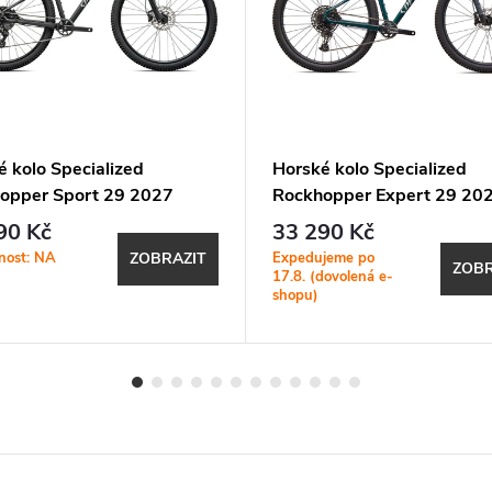
é kolo Specialized
Horské kolo Specialized
opper Sport 29 2027
Rockhopper Expert 29 20
Metallic Obsidian / Shadow
Gloss Emerald Metallic
90 Kč
33 290 Kč
nost: NA
Expedujeme po
ZOBRAZIT
ZOBR
17.8. (dovolená e-
shopu)