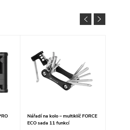
 PRO
Nářadí na kolo – multiklíč FORCE
Multiklí
ECO sada 11 funkcí
M20 15-