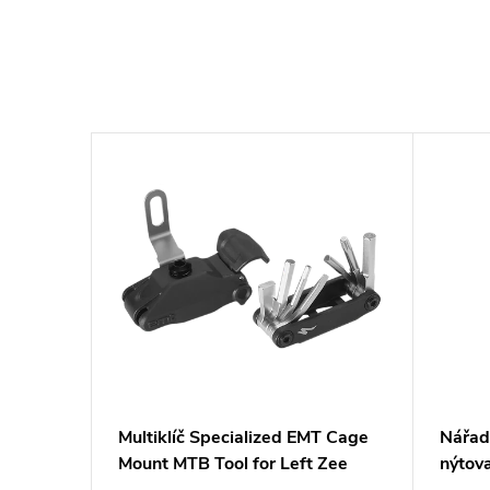
WAT™
Multiklíč Specialized EMT Cage
Nářad
Mount MTB Tool for Left Zee
nýtov
Cage