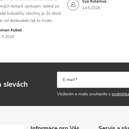
Eva Kolářová
 mých dotazů spokojen. Jediné za
24.5.2026
dal hvězdičky všechny je ,že zboží
lo od dodavatele tak to trvalo.
oman Kubeš
1.5.2026
E-mail
a slevách
Vložením e-mailu souhlasíte s
podmínka
Informace pro Vás
Servis a sl