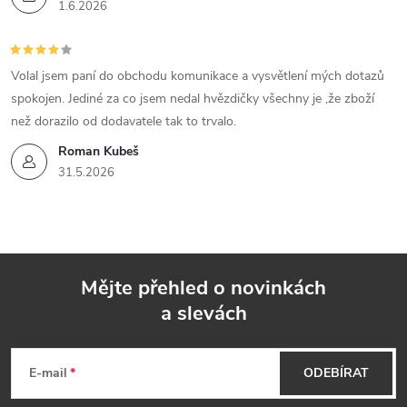
1.6.2026
Volal jsem paní do obchodu komunikace a vysvětlení mých dotazů
spokojen. Jediné za co jsem nedal hvězdičky všechny je ,že zboží
než dorazilo od dodavatele tak to trvalo.
Roman Kubeš
31.5.2026
Mějte přehled o novinkách
a slevách
Z
á
E-mail
ODEBÍRAT