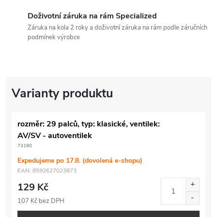
Doživotní záruka na rám Specialized
Záruka na kola 2 roky a doživotní záruka na rám podle záručních
podmínek výrobce
rozměr: 29 palců, typ: klasické, ventilek:
AV/SV - autoventilek
73180
Expedujeme po 17.8. (dovolená e-shopu)
EAN:
8592627023873
129 Kč
107 Kč bez DPH