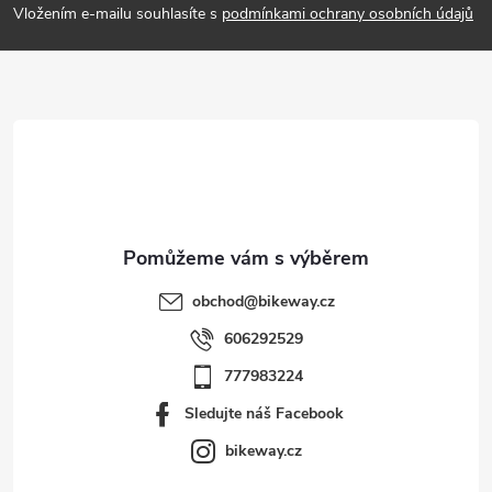
p
Vložením e-mailu souhlasíte s
podmínkami ochrany osobních údajů
a
t
í
obchod
@
bikeway.cz
606292529
777983224
Sledujte náš Facebook
bikeway.cz