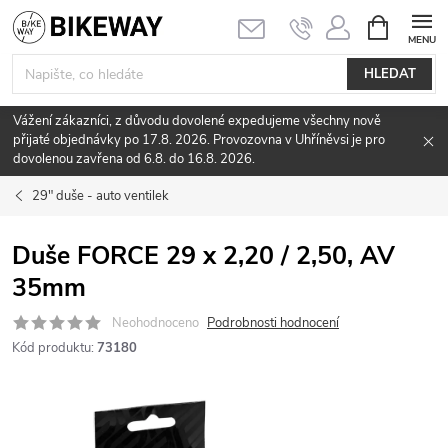
Přejít
NÁKUPNÍ
KOŠÍK
na
obsah
HLEDAT
Vážení zákazníci, z důvodu dovolené expedujeme všechny nově
přijaté objednávky po 17.8. 2026. Provozovna v Uhříněvsi je pro
dovolenou zavřena od 6.8. do 16.8. 2026.
29" duše - auto ventilek
Duše FORCE 29 x 2,20 / 2,50, AV
35mm
Neohodnoceno
Podrobnosti hodnocení
Kód produktu:
73180