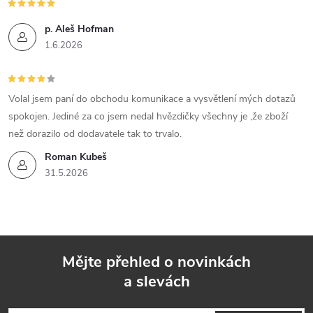
p. Aleš Hofman
1.6.2026
Volal jsem paní do obchodu komunikace a vysvětlení mých dotazů
spokojen. Jediné za co jsem nedal hvězdičky všechny je ,že zboží
než dorazilo od dodavatele tak to trvalo.
Roman Kubeš
31.5.2026
Mějte přehled o novinkách
a slevách
Z