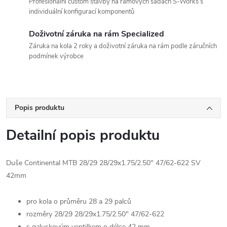
Profesionální custom stavby na rámových sadách S-Works s
individuální konfigurací komponentů
Doživotní záruka na rám Specialized
Záruka na kola 2 roky a doživotní záruka na rám podle záručních
podmínek výrobce
Popis produktu
Detailní popis produktu
Duše Continental MTB 28/29 28/29x1.75/2.50" 47/62-622 SV
42mm
pro kola o průměru 28 a 29 palců
rozměry 28/29 28/29x1.75/2.50" 47/62-622
s galuskovým ventilkem o délce 42 mm