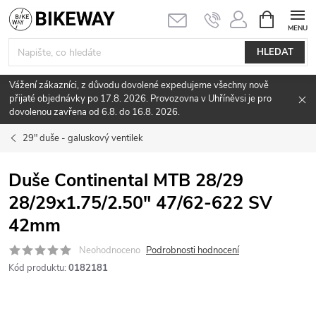
Přejít
NÁKUPNÍ
KOŠÍK
na
obsah
HLEDAT
Vážení zákazníci, z důvodu dovolené expedujeme všechny nově
přijaté objednávky po 17.8. 2026. Provozovna v Uhříněvsi je pro
dovolenou zavřena od 6.8. do 16.8. 2026.
29" duše - galuskový ventilek
Duše Continental MTB 28/29
28/29x1.75/2.50" 47/62-622 SV
42mm
Neohodnoceno
Podrobnosti hodnocení
Kód produktu:
0182181