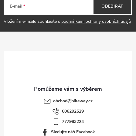
á
E-mail
ODEBÍRAT
p
Vložením e-mailu souhlasíte s
podmínkami ochrany osobních údajů
a
t
í
obchod
@
bikeway.cz
606292529
777983224
Sledujte náš Facebook