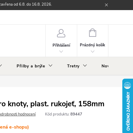
zavřena od 6.8. do 16.8. 2026.
ží
Zpětný odběr elektrozařízení s ukončenou životností
O nás
NÁKUPNÍ
KOŠÍK
Prázdný košík
Přihlášení
Přilby a brýle
Tretry
Nově v nabídc
ro knoty, plast. rukojeť, 158mm
odrobnosti hodnocení
Kód produktu:
89447
lená e-shopu)