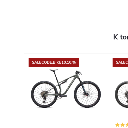
K to
SALECODE:BIKE10:10:%
SALEC