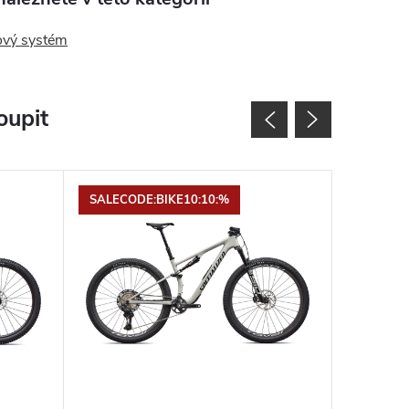
vý systém
oupit
SALECODE:BIKE10:10:%
Tip
SALECOD