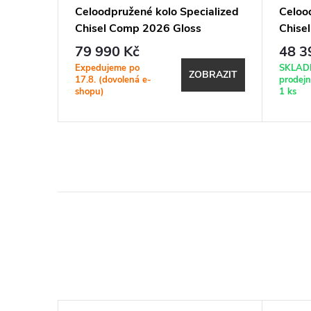
Expert
Celoodpružené kolo Specialized
Celoo
Chisel Comp 2026 Gloss
Chise
Charcoal Tint Silver Dust
Ashen
79 990 Kč
48 3
Expedujeme po
SKLAD
BRAZIT
ZOBRAZIT
17.8. (dovolená e-
prodej
shopu)
1 ks