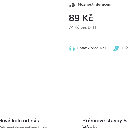
Možnosti doručení
89 Kč
74 Kč bez DPH
Měrná
cena:
Dotaz k produktu
Hlí
Nové kolo od nás
Prémiové stavby S
Works