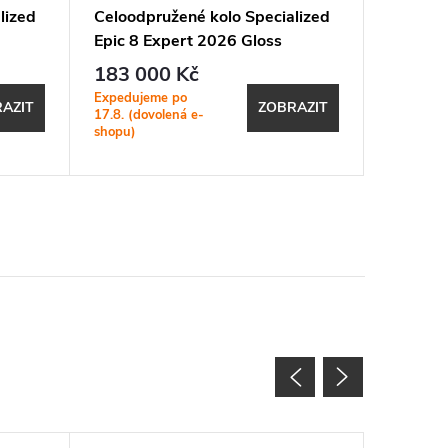
lized
Celoodpružené kolo Specialized
Celoodp
Epic 8 Expert 2026 Gloss
Chisel 
Dolomite Metallic / Obsidian
White
183 000 Kč
48 39
Expedujeme po
SKLADEM
AZIT
ZOBRAZIT
17.8. (dovolená e-
prodejně
shopu)
1 ks