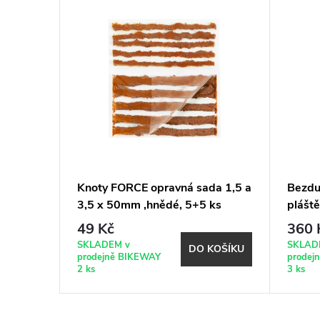
(MK2)
Knoty FORCE opravná sada 1,5 a
Bezduš
TILKY
3,5 x 50mm ,hnědé, 5+5 ks
pláště
Road 
49 Kč
360 
SKLADEM v
SKLAD
BRAZIT
DO KOŠÍKU
prodejně BIKEWAY
prodej
2 ks
3 ks