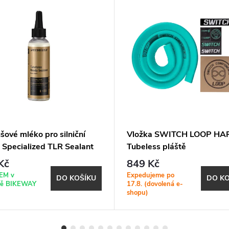
ové mléko pro silniční
Vložka SWITCH LOOP HA
 Specialized TLR Sealant
Tubeless pláště
125 ml
Kč
849 Kč
EM v
Expedujeme po
DO KOŠÍKU
DO KO
ně BIKEWAY
17.8. (dovolená e-
shopu)