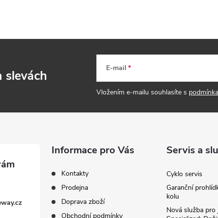
E-mail
a slevách
Vložením e-mailu souhlasíte s
podmínka
Informace pro Vás
Servis a sl
Kontakty
Cyklo servis
Prodejna
Garanční prohlíd
kolu
Doprava zboží
eway.cz
Nová služba pro 
Obchodní podmínky