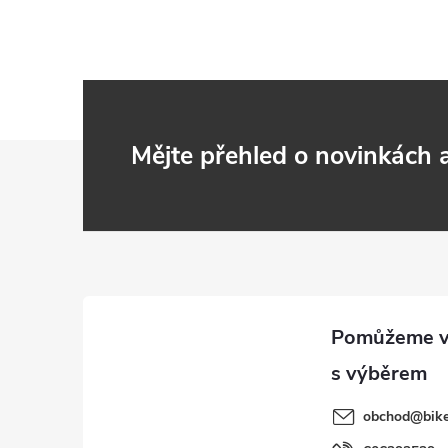
Z
Mějte přehled o novinkách
á
p
a
t
í
obchod
@
bik