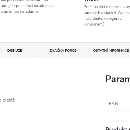
ola perfektně seřízená
– na
rodejně i při zaslání na adresu a
Profesionální custom stavby
aranční servis zdarma
rámových sadách S-Works 
individuální konfigurací
komponentů
DISKUZE
ZNAČKA
FORCE
OSTATNÍ INFORMACE
Param
o pláště
EAN
:
Produkt n