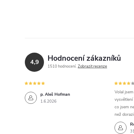
Hodnocení zákazníků
4,9
1510 hodnocení
Zobrazit recenze
Volal jse
p. Aleš Hofman
vysvětlení
1.6.2026
co jsem ne
než dorazi
R
3