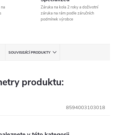
 na
Záruka na kola 2 roky a doživotní
s
záruka na rám podle záručních
podmínek výrobce
SOUVISEJÍCÍ PRODUKTY
etry produktu:
8594003103018
aleznete v této kategorii