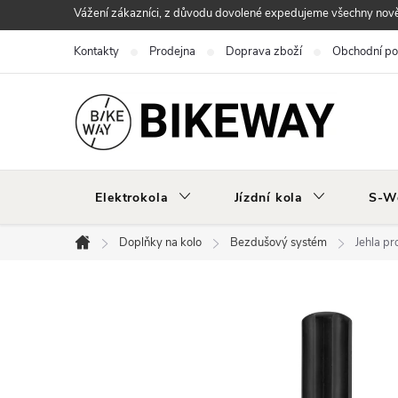
Přejít
Vážení zákazníci, z důvodu dovolené expedujeme všechny nově 
na
Kontakty
Prodejna
Doprava zboží
Obchodní p
obsah
Elektrokola
Jízdní kola
S-W
Doplňky na kolo
Bezdušový systém
Jehla pr
Domů