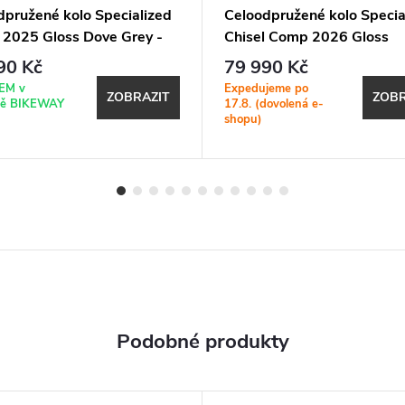
dpružené kolo Specialized
Celoodpružené kolo Specia
l 2025 Gloss Dove Grey -
Chisel Comp 2026 Gloss
 Grey
Emerald Metallic
90 Kč
79 990 Kč
EM v
Expedujeme po
ZOBRAZIT
ZOBR
ně BIKEWAY
17.8. (dovolená e-
shopu)