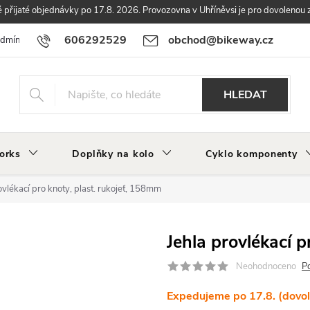
přijaté objednávky po 17.8. 2026. Provozovna v Uhříněvsi je pro dovolenou 
606292529
obchod@bikeway.cz
odmínky
Podmínky ochrany osobních údajů
Vrácení a reklamace zbo
HLEDAT
orks
Doplňky na kolo
Cyklo komponenty
ovlékací pro knoty, plast. rukojeť, 158mm
Jehla provlékací p
Neohodnoceno
P
Expedujeme po 17.8. (dovo