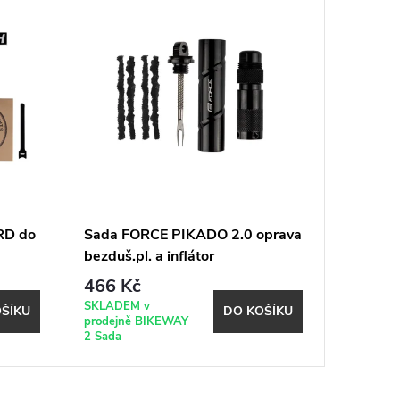
RD do
Sada FORCE PIKADO 2.0 oprava
Knoty -
bezduš.pl. a inflátor
x 100mm
466 Kč
49 Kč
SKLADEM v
Expeduje
ŠÍKU
DO KOŠÍKU
prodejně BIKEWAY
17.8. (do
2 Sada
shopu)