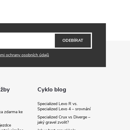
ODEBÍRAT
mi ochrany osobních údajů
užby
Cyklo blog
Specialized Levo R vs.
Specialized Levo 4 – srovnání
ka zdarma ke
Specialized Crux vs Diverge –
jaký gravel zvolit?
jezdce