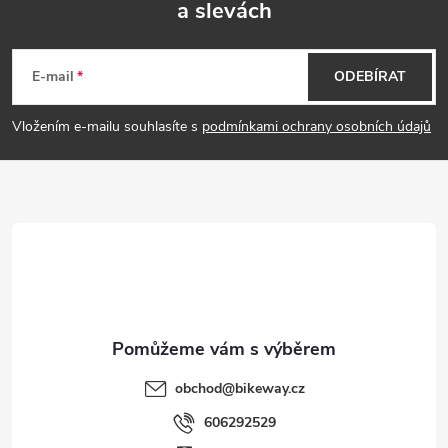
a slevách
Z
á
E-mail
ODEBÍRAT
p
Vložením e-mailu souhlasíte s
podmínkami ochrany osobních údajů
a
t
í
obchod
@
bikeway.cz
606292529