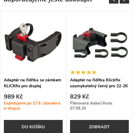
Adaptér na řídítka se zámkem
Adaptér na řídítka Klickfix
KLICKfix pro displej
uzamykatelný černý pro 22-26
elektrokola
a 31,8 mm
989 Kč
829 Kč
Expedujeme po 17.8. (dovolená
Plánovaná dodací lhuta:
e-shopu)
07.08.26
DO KOŠÍKU
ZOBRAZIT