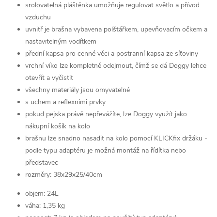
srolovatelná pláštěnka umožňuje regulovat světlo a přívod
vzduchu
uvnitř je brašna vybavena polštářkem, upevňovacím očkem a
nastavitelným vodítkem
přední kapsa pro cenné věci a postranní kapsa ze síťoviny
vrchní víko lze kompletně odejmout, čímž se dá Doggy lehce
otevřít a vyčistit
všechny materiály jsou omyvatelné
s uchem a reflexními prvky
pokud pejska právě nepřevážíte, lze Doggy využít jako
nákupní košík na kolo
brašnu lze snadno nasadit na kolo pomocí KLICKfix držáku -
podle typu adaptéru je možná montáž na řídítka nebo
představec
rozměry: 38x29x25/40cm
objem: 24L
váha: 1,35 kg