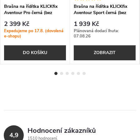
Brašna na řídítka KLICKfix
Brašna na řídítka KLICKfix
Aventour Pro černá (bez
Aventour Sport černá (bez
adaptéru)
držáku)
2 399 Kč
1 939 Kč
Expedujeme po 17.8. (dovolená
Plánovaná dodací lhuta:
e-shopu)
07.08.26
DO KOŠÍKU
ZOBRAZIT
Hodnocení zákazníků
4,9
1510 hodnocení