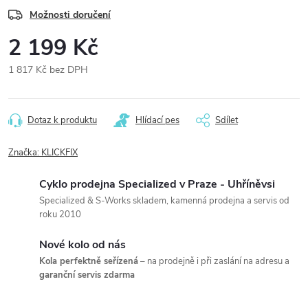
Možnosti doručení
2 199 Kč
1 817 Kč bez DPH
Měrná
cena:
Dotaz k produktu
Hlídací pes
Sdílet
Značka:
KLICKFIX
Cyklo prodejna Specialized v Praze - Uhříněvsi
Specialized & S-Works skladem, kamenná prodejna a servis od
roku 2010
Nové kolo od nás
Kola perfektně seřízená
– na prodejně i při zaslání na adresu a
garanční servis zdarma