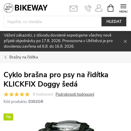
Přejít
NÁKUPNÍ
KOŠÍK
na
obsah
HLEDAT
Vážení zákazníci, z důvodu dovolené expedujeme všechny nově
přijaté objednávky po 17.8. 2026. Provozovna v Uhříněvsi je pro
dovolenou zavřena od 6.8. do 16.8. 2026.
Brašny na řídítka
Cyklo brašna pro psy na řidítka
KLICKFIX Doggy šedá
8 hodnocení
Podrobnosti hodnocení
Kód produktu:
0302GR
Tip