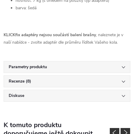
nosnost: 7 kg (s ohledem na použitý typ adaptéru)
barva: šedá
KLICKfix adaptéry nejsou součástí balení brašny
, naleznete je v
naší nabídce - zvolte adaptér dle průměru řídítek Vašeho kola.
Parametry produktu
Recenze (8)
Diskuse
K tomuto produktu
doporučujeme ještě dokoupit