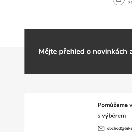
3
Z
Mějte přehled o novinkách
á
p
a
t
í
obchod
@
bik