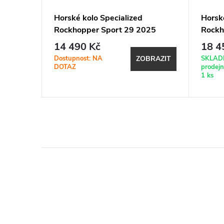
Chisel
Horské kolo Specialized
Horsk
on /
Rockhopper Sport 29 2025
Rockh
Satin Black Liquid Metal / White
Satin 
14 490 Kč
18 4
Metall
Dostupnost: NA
SKLAD
ZOBRAZIT
BRAZIT
DOTAZ
prodej
1 ks