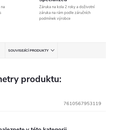
 na
Záruka na kola 2 roky a doživotní
s
záruka na rám podle záručních
podmínek výrobce
SOUVISEJÍCÍ PRODUKTY
etry produktu:
7610567953119
aleznete v této kategorii