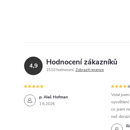
Hodnocení zákazníků
4,9
1510 hodnocení
Zobrazit recenze
Volal jse
p. Aleš Hofman
vysvětlení
1.6.2026
co jsem ne
než dorazi
R