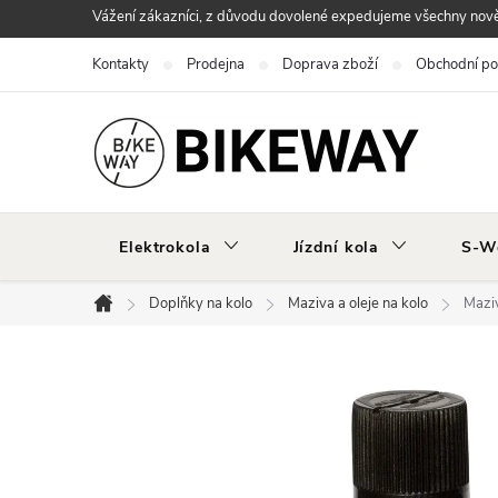
Přejít
Vážení zákazníci, z důvodu dovolené expedujeme všechny nově 
na
Kontakty
Prodejna
Doprava zboží
Obchodní p
obsah
Elektrokola
Jízdní kola
S-W
Doplňky na kolo
Maziva a oleje na kolo
Mazi
Domů