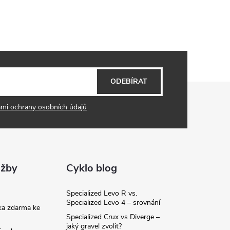
ODEBÍRAT
mi ochrany osobních údajů
užby
Cyklo blog
Specialized Levo R vs.
Specialized Levo 4 – srovnání
ka zdarma ke
Specialized Crux vs Diverge –
jaký gravel zvolit?