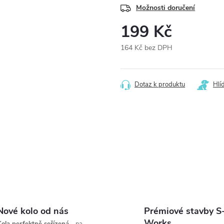
Možnosti doručení
199 Kč
164 Kč bez DPH
Měrná
cena:
Dotaz k produktu
Hlí
Nové kolo od nás
Prémiové stavby S
Works