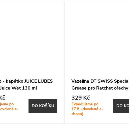
o - kapátko JUICE LUBES
Vazelína DT SWISS Specia
 Juice Wet 130 ml
Grease pro Ratchet ořechy
Kč
329 Kč
jeme po
Expedujeme po
DO KOŠÍKU
DO KO
dovolená e-
17.8. (dovolená e-
shopu)