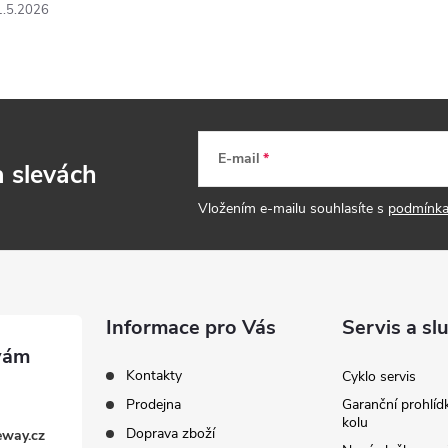
1.5.2026
E-mail
a slevách
Vložením e-mailu souhlasíte s
podmínka
Informace pro Vás
Servis a sl
Kontakty
Cyklo servis
Prodejna
Garanční prohlíd
kolu
Doprava zboží
eway.cz