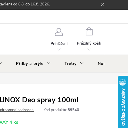
zavřena od 6.8. do 16.8. 2026.
ží
Zpětný odběr elektrozařízení s ukončenou životností
O nás
NÁKUPNÍ
KOŠÍK
Prázdný košík
Přihlášení
Přilby a brýle
Tretry
Nově v nabídc
BRUNOX Deo spray 100ml
odrobnosti hodnocení
Kód produktu:
89540
EWAY
4 ks