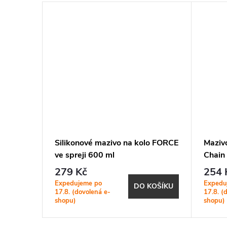
PTFE
Silikonové mazivo na kolo FORCE
Maziv
ve spreji 600 ml
Chain
279 Kč
254 
Expedujeme po
Expedu
KOŠÍKU
DO KOŠÍKU
17.8. (dovolená e-
17.8. (
shopu)
shopu)