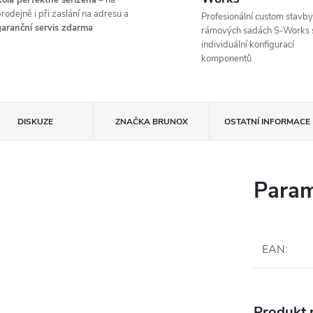
ola perfektně seřízená
– na
rodejně i při zaslání na adresu a
Profesionální custom stavby
aranční servis zdarma
rámových sadách S-Works 
individuální konfigurací
komponentů
DISKUZE
ZNAČKA
BRUNOX
OSTATNÍ INFORMACE
Param
EAN
:
Produkt n