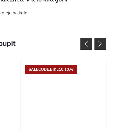
 oleje na kolo
oupit
SALECODE:BIKE10:10:%
SALECOD