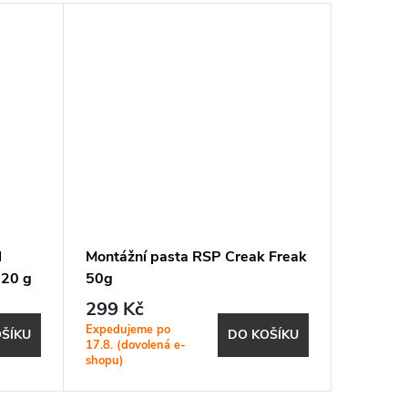
l
Montážní pasta RSP Creak Freak
PEATY'
 20 g
50g
WEATH
299 Kč
251
od
Expedujeme po
SKLADEM
ŠÍKU
DO KOŠÍKU
17.8. (dovolená e-
prodejně
shopu)
1 ks