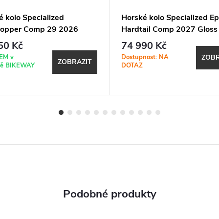
é kolo Specialized
Horské kolo Specialized Ep
opper Comp 29 2026
Hardtail Comp 2027 Gloss
Nebula Metallic / Dolomite
Tint / Ruby Metallic
50 Kč
74 990 Kč
ic
EM v
Dostupnost: NA
ZOBR
ZOBRAZIT
ně BIKEWAY
DOTAZ