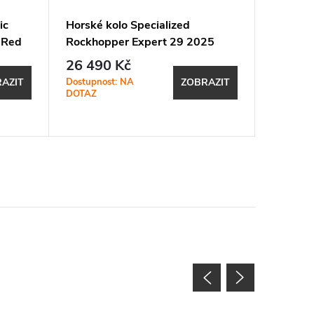
ic
Horské kolo Specialized
Horské 
 Red
Rockhopper Expert 29 2025
Hardtai
Gloss Silver Dust / Satin Burnt
Carbon /
26 490 Kč
74 99
Gold Metallic
Dostupnost: NA
Dostupno
AZIT
ZOBRAZIT
DOTAZ
DOTAZ