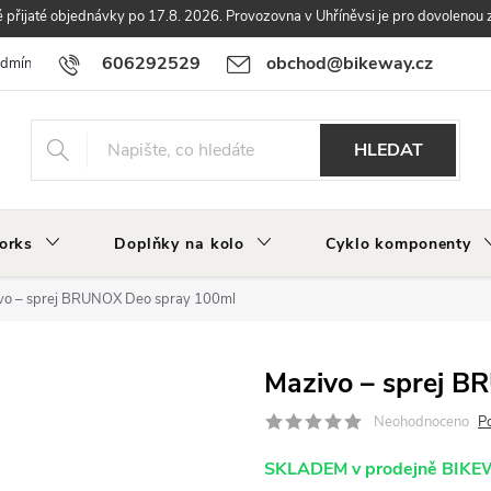
přijaté objednávky po 17.8. 2026. Provozovna v Uhříněvsi je pro dovolenou 
606292529
obchod@bikeway.cz
odmínky
Podmínky ochrany osobních údajů
Vrácení a reklamace zbo
HLEDAT
orks
Doplňky na kolo
Cyklo komponenty
vo – sprej BRUNOX Deo spray 100ml
Mazivo – sprej 
Neohodnoceno
P
SKLADEM v prodejně BIK