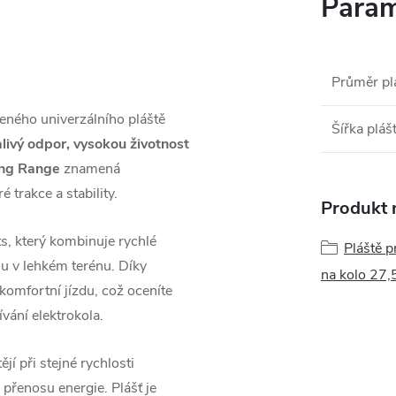
Param
Průměr pl
beného univerzálního pláště
Šířka pláš
alivý odpor, vysokou životnost
ong Range
znamená
é trakce a stability.
Produkt n
, který kombinuje rychlé
Pláště p
ou v lehkém terénu. Díky
na kolo 27,
komfortní jízdu, což oceníte
vání elektrokola.
jí při stejné rychlosti
 přenosu energie. Plášť je