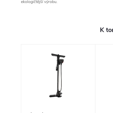
ekologičtější výrobu.
K to