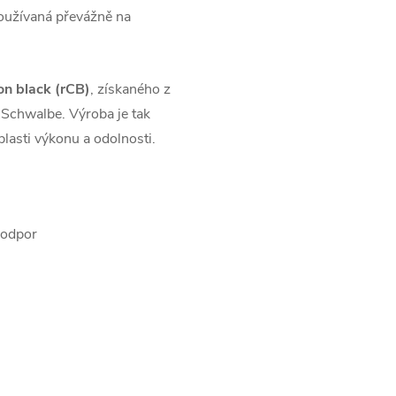
používaná převážně na
on black (rCB)
, získaného z
Schwalbe. Výroba je tak
lasti výkonu a odolnosti.
 odpor