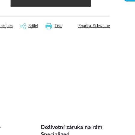
dací pes
Sdílet
Tisk
Značka:
Schwalbe
-
Doživotní záruka na rám
Specialized