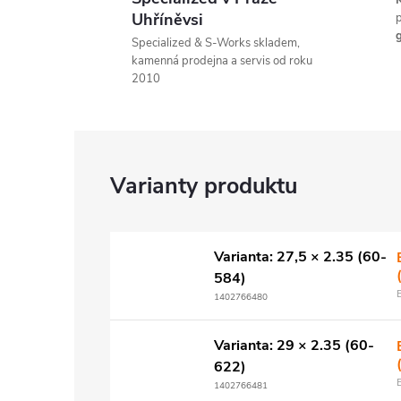
K
Uhříněvsi
p
g
Specialized & S-Works skladem,
kamenná prodejna a servis od roku
2010
Varianta: 27,5 × 2.35 (60-
584)
1402766480
Varianta: 29 × 2.35 (60-
622)
1402766481