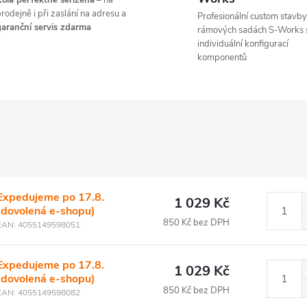
ola perfektně seřízená
– na
rodejně i při zaslání na adresu a
Profesionální custom stavby
aranční servis zdarma
rámových sadách S-Works 
individuální konfigurací
komponentů
Expedujeme po 17.8.
1 029 Kč
(dovolená e-shopu)
850 Kč bez DPH
EAN:
4055149598051
Expedujeme po 17.8.
1 029 Kč
(dovolená e-shopu)
850 Kč bez DPH
EAN:
4055149598082