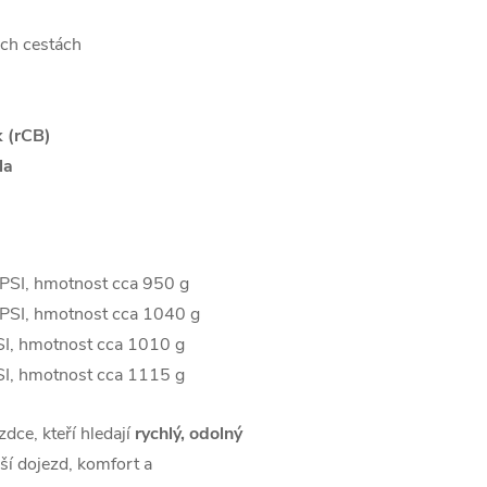
ých cestách
k (rCB)
la
 PSI, hmotnost cca 950 g
 PSI, hmotnost cca 1040 g
SI, hmotnost cca 1010 g
SI, hmotnost cca 1115 g
zdce, kteří hledají
rychlý, odolný
ší dojezd, komfort a