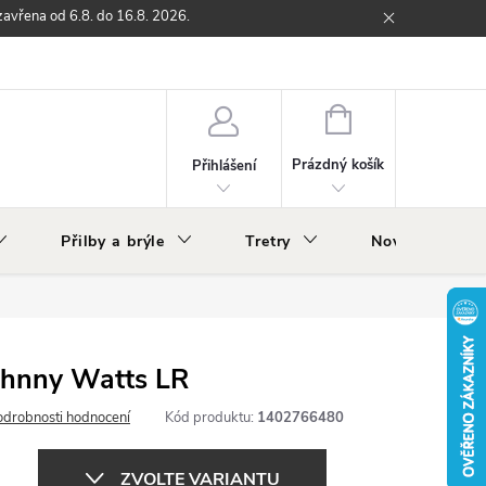
zavřena od 6.8. do 16.8. 2026.
ží
Zpětný odběr elektrozařízení s ukončenou životností
O nás
NÁKUPNÍ
KOŠÍK
Prázdný košík
Přihlášení
Přilby a brýle
Tretry
Nově v nabídc
ohnny Watts LR
odrobnosti hodnocení
Kód produktu:
1402766480
ZVOLTE VARIANTU