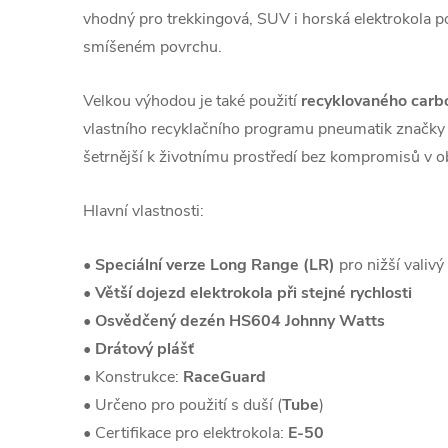
vhodný pro trekkingová, SUV i horská elektrokola 
smíšeném povrchu.
Velkou výhodou je také použití
recyklovaného carb
vlastního recyklačního programu pneumatik značky 
šetrnější k životnímu prostředí bez kompromisů v ob
Hlavní vlastnosti:
•
Speciální verze Long Range (LR)
pro nižší valivý
•
Větší dojezd elektrokola při stejné rychlosti
•
Osvědčený dezén HS604 Johnny Watts
•
Drátový plášť
• Konstrukce:
RaceGuard
• Určeno pro použití s duší (
Tube
)
• Certifikace pro elektrokola:
E-50