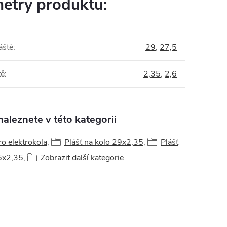
etry produktu:
áště
:
29
,
27,5
tě
:
2,35
,
2,6
aleznete v této kategorii
ro elektrokola
,
Plášť na kolo 29x2,35
,
Plášť
5x2,35
,
Zobrazit další kategorie