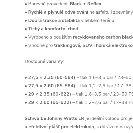
• Barevné provedení:
Black + Reflex
•
Rychlé a plynulé odvalování
na asfaltu i zpevněn
•
Dobrá trakce a stabilita
v lehkém terénu
•
Tichý a komfortní chod
• Vyrobeno s použitím
recyklovaného carbon blac
• Vhodné pro
trekkingová, SUV i horská elektroko
Dostupné varianty:
•
27,5 × 2.35 (60-584)
– tlak 1,6–3,5 bar / 23–50
•
27,5 × 2.60 (65-584)
– tlak 1,2–2,6 bar / 17–38
•
29 × 2.35 (60-622)
– tlak 1,6–3,5 bar / 23–50 P
•
29 × 2.60 (65-622)
– tlak 1,2–2,6 bar / 17–38 P
Schwalbe Johnny Watts LR
je ideální volbou pro je
a efektivní plášť pro elektrokolo
, s důrazem na vyš