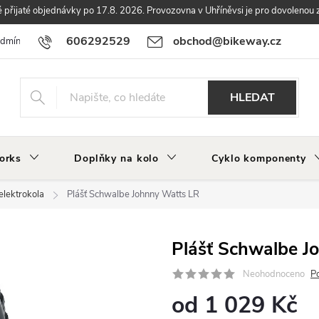
přijaté objednávky po 17.8. 2026. Provozovna v Uhříněvsi je pro dovolenou 
606292529
obchod@bikeway.cz
odmínky
Podmínky ochrany osobních údajů
Vrácení a reklamace zbo
HLEDAT
orks
Doplňky na kolo
Cyklo komponenty
elektrokola
Plášť Schwalbe Johnny Watts LR
Plášť Schwalbe J
Neohodnoceno
P
od
1 029 Kč