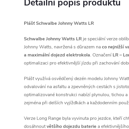
Detailní popis produktu
Plášť Schwalbe Johnny Watts LR
Schwalbe Johnny Watts LR
je speciální verze oblí
Johnny Watts, navržená s důrazem na
co nejnižší v
a maximální dojezd elektrokola
. Označení
LR – L
optimalizaci pro efektivnější jízdu při zachování dobr
Plášť využívá osvědčený dezén modelu Johnny Watts
odvalování na asfaltu a zpevněných cestách s jistot
optimalizované konstrukci nabízí plynulou, tichou a 
zejména při delších vyjížďkách a každodenním použí
Verze Long Range byla vyvinuta pro jezdce, kteří chtě
dosáhnout
většího dojezdu baterie
a efektivnějšího