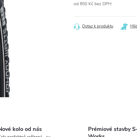
od
850 Kč
bez DPH
Měrná
cena:
Dotaz k produktu
Hlí
Nové kolo od nás
Prémiové stavby S
Works