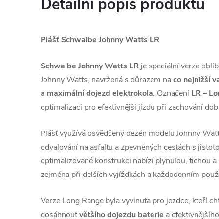
Detailní popis produktu
Plášť Schwalbe Johnny Watts LR
Schwalbe Johnny Watts LR
je speciální verze oblí
Johnny Watts, navržená s důrazem na
co nejnižší v
a maximální dojezd elektrokola
. Označení
LR – L
optimalizaci pro efektivnější jízdu při zachování dobr
Plášť využívá osvědčený dezén modelu Johnny Watts
odvalování na asfaltu a zpevněných cestách s jistot
optimalizované konstrukci nabízí plynulou, tichou a 
zejména při delších vyjížďkách a každodenním použí
Verze Long Range byla vyvinuta pro jezdce, kteří chtě
dosáhnout
většího dojezdu baterie
a efektivnějšího