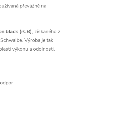
používaná převážně na
on black (rCB)
, získaného z
Schwalbe. Výroba je tak
lasti výkonu a odolnosti.
 odpor