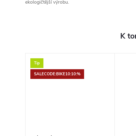
ekologičtější výrobu.
K to
Tip
SALECODE:BIKE10:10:%