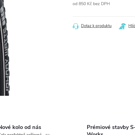
od
850 Kč
bez DPH
Měrná
cena:
Dotaz k produktu
Hlí
Nové kolo od nás
Prémiové stavby S
Works