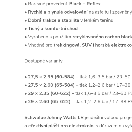
• Barevné provedení:
Black + Reflex
•
Rychlé a plynulé odvalování
na asfaltu i zpevněn
•
Dobrá trakce a stabilita
v lehkém terénu
•
Tichý a komfortní chod
• Vyrobeno s použitím
recyklovaného carbon blac
• Vhodné pro
trekkingová, SUV i horská elektroko
Dostupné varianty:
•
27,5 × 2.35 (60-584)
– tlak 1,6–3,5 bar / 23–50
•
27,5 × 2.60 (65-584)
– tlak 1,2–2,6 bar / 17–38
•
29 × 2.35 (60-622)
– tlak 1,6–3,5 bar / 23–50 P
•
29 × 2.60 (65-622)
– tlak 1,2–2,6 bar / 17–38 P
Schwalbe Johnny Watts LR
je ideální volbou pro je
a efektivní plášť pro elektrokolo
, s důrazem na vyš