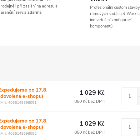
ola perfektně seřízená
– na
rodejně i při zaslání na adresu a
Profesionální custom stavby
aranční servis zdarma
rámových sadách S-Works 
individuální konfigurací
komponentů
Expedujeme po 17.8.
1 029 Kč
(dovolená e-shopu)
850 Kč bez DPH
EAN:
4055149598051
Expedujeme po 17.8.
1 029 Kč
(dovolená e-shopu)
850 Kč bez DPH
EAN:
4055149598082