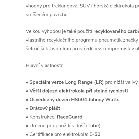
vhodný pro trekkingová, SUV i horská elektrokola 
smíšeném povrchu.
Velkou výhodou je také použití
recyklovaného carb
vlastního recyklačního programu pneumatik značky 
šetrnější k životnímu prostředí bez kompromisů v ob
Hlavní vlastnosti:
•
Speciální verze Long Range (LR)
pro nižší valivý
•
Větší dojezd elektrokola při stejné rychlosti
•
Osvědčený dezén HS604 Johnny Watts
•
Drátový plášť
• Konstrukce:
RaceGuard
• Určeno pro použití s duší (
Tube
)
• Certifikace pro elektrokola:
E-50