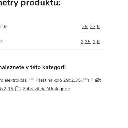
etry produktu:
áště
:
29
,
27,5
tě
:
2,35
,
2,6
aleznete v této kategorii
ro elektrokola
,
Plášť na kolo 29x2,35
,
Plášť
5x2,35
,
Zobrazit další kategorie