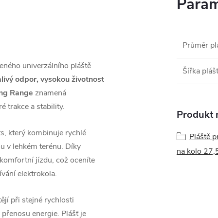
Param
Průměr pl
beného univerzálního pláště
Šířka pláš
alivý odpor, vysokou životnost
ong Range
znamená
é trakce a stability.
Produkt n
, který kombinuje rychlé
Pláště p
ou v lehkém terénu. Díky
na kolo 27,
komfortní jízdu, což oceníte
vání elektrokola.
jí při stejné rychlosti
 přenosu energie. Plášť je