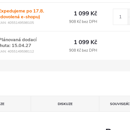
Expedujeme po 17.8.
1 099 Kč
(dovolená e-shopu)
908 Kč bez DPH
EAN:
4055149598105
Plánovaná dodací
1 099 Kč
lhuta: 15.04.27
908 Kč bez DPH
EAN:
4055149598112
ZE
DISKUZE
SOUVISEJÍ