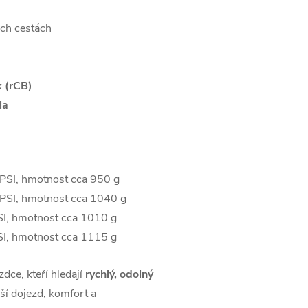
ých cestách
k (rCB)
la
 PSI, hmotnost cca 950 g
 PSI, hmotnost cca 1040 g
SI, hmotnost cca 1010 g
SI, hmotnost cca 1115 g
zdce, kteří hledají
rychlý, odolný
ší dojezd, komfort a