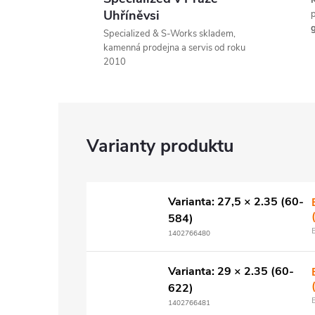
K
Uhříněvsi
p
g
Specialized & S-Works skladem,
kamenná prodejna a servis od roku
2010
Varianta: 27,5 × 2.35 (60-
584)
1402766480
Varianta: 29 × 2.35 (60-
622)
1402766481