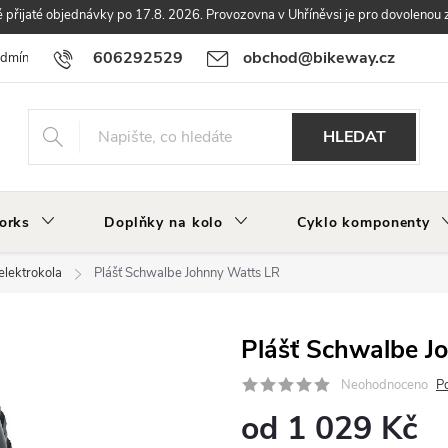
přijaté objednávky po 17.8. 2026. Provozovna v Uhříněvsi je pro dovolenou 
606292529
obchod@bikeway.cz
odmínky
Podmínky ochrany osobních údajů
Vrácení a reklamace zbo
HLEDAT
orks
Doplňky na kolo
Cyklo komponenty
elektrokola
Plášť Schwalbe Johnny Watts LR
Plášť Schwalbe J
Neohodnoceno
P
od
1 029 Kč