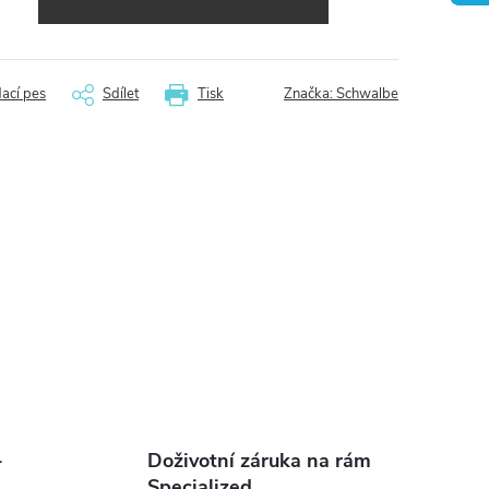
dací pes
Sdílet
Tisk
Značka:
Schwalbe
-
Doživotní záruka na rám
Specialized