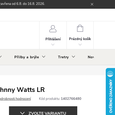
zavřena od 6.8. do 16.8. 2026.
ží
Zpětný odběr elektrozařízení s ukončenou životností
O nás
NÁKUPNÍ
KOŠÍK
Prázdný košík
Přihlášení
Přilby a brýle
Tretry
Nově v nabídc
ohnny Watts LR
odrobnosti hodnocení
Kód produktu:
1402766480
ZVOLTE VARIANTU