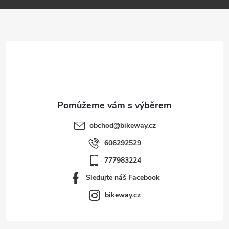
a
t
í
obchod
@
bikeway.cz
606292529
777983224
Sledujte náš Facebook
bikeway.cz