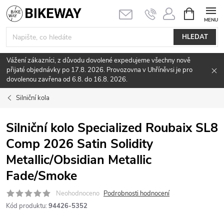
Přejít
NÁKUPNÍ
KOŠÍK
na
obsah
HLEDAT
Vážení zákazníci, z důvodu dovolené expedujeme všechny nově
přijaté objednávky po 17.8. 2026. Provozovna v Uhříněvsi je pro
dovolenou zavřena od 6.8. do 16.8. 2026.
Silniční kola
Silniční kolo Specialized Roubaix SL8
Comp 2026 Satin Solidity
Metallic/Obsidian Metallic
Fade/Smoke
Neohodnoceno
Podrobnosti hodnocení
Kód produktu:
94426-5352