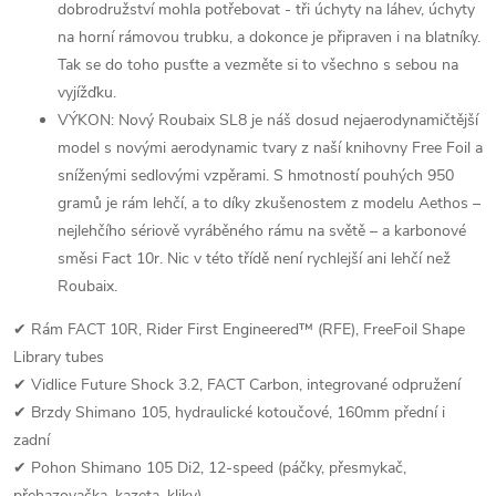
dobrodružství mohla potřebovat - tři úchyty na láhev, úchyty
na horní rámovou trubku, a dokonce je připraven i na blatníky.
Tak se do toho pusťte a vezměte si to všechno s sebou na
vyjížďku.
VÝKON: Nový Roubaix SL8 je náš dosud nejaerodynamičtější
model s novými aerodynamic tvary z naší knihovny Free Foil a
sníženými sedlovými vzpěrami. S hmotností pouhých 950
gramů je rám lehčí, a to díky zkušenostem z modelu Aethos –
nejlehčího sériově vyráběného rámu na světě – a karbonové
směsi Fact 10r. Nic v této třídě není rychlejší ani lehčí než
Roubaix.
✔ Rám FACT 10R, Rider First Engineered™ (RFE), FreeFoil Shape
Library tubes
✔ Vidlice Future Shock 3.2, FACT Carbon, integrované odpružení
✔ Brzdy Shimano 105, hydraulické kotoučové, 160mm přední i
zadní
✔ Pohon Shimano 105 Di2, 12-speed (páčky, přesmykač,
přehazovačka, kazeta, kliky)