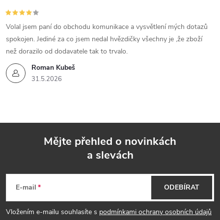
Volal jsem paní do obchodu komunikace a vysvětlení mých dotazů
spokojen. Jediné za co jsem nedal hvězdičky všechny je ,že zboží
než dorazilo od dodavatele tak to trvalo.
Roman Kubeš
31.5.2026
Mějte přehled o novinkách
a slevách
Z
á
E-mail
ODEBÍRAT
p
Vložením e-mailu souhlasíte s
podmínkami ochrany osobních údajů