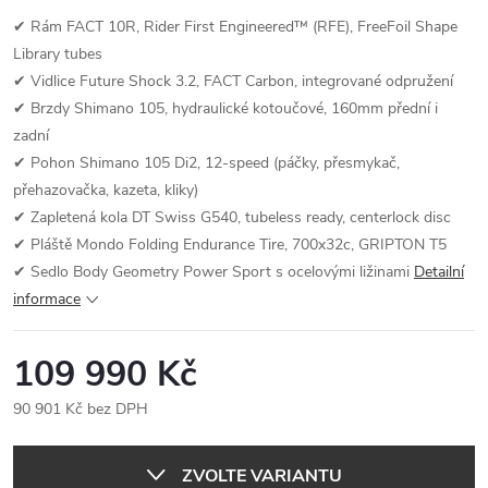
✔ Rám FACT 10R, Rider First Engineered™ (RFE), FreeFoil Shape
Library tubes
✔ Vidlice Future Shock 3.2, FACT Carbon, integrované odpružení
✔ Brzdy Shimano 105, hydraulické kotoučové, 160mm přední i
zadní
✔ Pohon Shimano 105 Di2, 12-speed (páčky, přesmykač,
přehazovačka, kazeta, kliky)
✔ Zapletená kola DT Swiss G540, tubeless ready, centerlock disc
✔ Pláště Mondo Folding Endurance Tire, 700x32c, GRIPTON T5
✔ Sedlo Body Geometry Power Sport s ocelovými ližinami
Detailní
informace
109 990 Kč
90 901 Kč bez DPH
Měrná
cena:
ZVOLTE VARIANTU