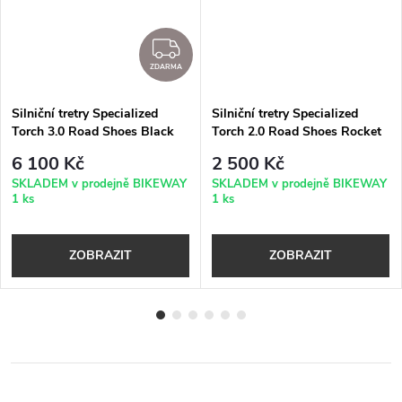
DARMA
ZDARMA
ZDARMA
Silniční tretry Specialized
Silniční tretry Specialized
Torch 3.0 Road Shoes Black
Torch 2.0 Road Shoes Rocket
Red Black
6 100 Kč
2 500 Kč
SKLADEM v prodejně BIKEWAY
SKLADEM v prodejně BIKEWAY
1 ks
1 ks
ZOBRAZIT
ZOBRAZIT