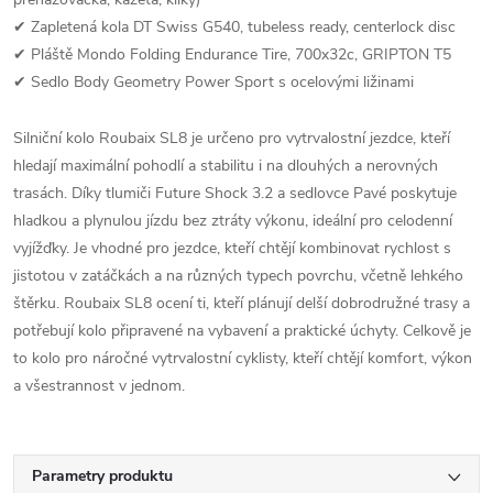
✔ Zapletená kola DT Swiss G540, tubeless ready, centerlock disc
✔ Pláště Mondo Folding Endurance Tire, 700x32c, GRIPTON T5
✔ Sedlo Body Geometry Power Sport s ocelovými ližinami
Silniční kolo Roubaix SL8 je určeno pro vytrvalostní jezdce, kteří
hledají maximální pohodlí a stabilitu i na dlouhých a nerovných
trasách. Díky tlumiči Future Shock 3.2 a sedlovce Pavé poskytuje
hladkou a plynulou jízdu bez ztráty výkonu, ideální pro celodenní
vyjížďky. Je vhodné pro jezdce, kteří chtějí kombinovat rychlost s
jistotou v zatáčkách a na různých typech povrchu, včetně lehkého
štěrku. Roubaix SL8 ocení ti, kteří plánují delší dobrodružné trasy a
potřebují kolo připravené na vybavení a praktické úchyty. Celkově je
to kolo pro náročné vytrvalostní cyklisty, kteří chtějí komfort, výkon
a všestrannost v jednom.
Parametry produktu