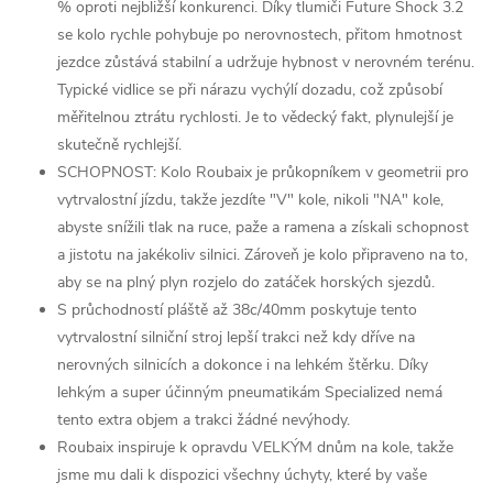
% oproti nejbližší konkurenci. Díky tlumiči Future Shock 3.2
se kolo rychle pohybuje po nerovnostech, přitom hmotnost
jezdce zůstává stabilní a udržuje hybnost v nerovném terénu.
Typické vidlice se při nárazu vychýlí dozadu, což způsobí
měřitelnou ztrátu rychlosti. Je to vědecký fakt, plynulejší je
skutečně rychlejší.
SCHOPNOST: Kolo Roubaix je průkopníkem v geometrii pro
vytrvalostní jízdu, takže jezdíte "V" kole, nikoli "NA" kole,
abyste snížili tlak na ruce, paže a ramena a získali schopnost
a jistotu na jakékoliv silnici. Zároveň je kolo připraveno na to,
aby se na plný plyn rozjelo do zatáček horských sjezdů.
S průchodností pláště až 38c/40mm poskytuje tento
vytrvalostní silniční stroj lepší trakci než kdy dříve na
nerovných silnicích a dokonce i na lehkém štěrku. Díky
lehkým a super účinným pneumatikám Specialized nemá
tento extra objem a trakci žádné nevýhody.
Roubaix inspiruje k opravdu VELKÝM dnům na kole, takže
jsme mu dali k dispozici všechny úchyty, které by vaše