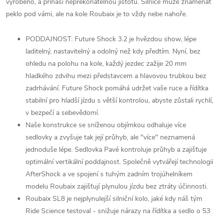
vyrobeno, a přináší nepřekonatelnou jistotu. Silnice může znamenat
peklo pod vámi, ale na kole Roubaix je to vždy nebe nahoře.
PODDAJNOST: Future Shock 3.2 je hvězdou show, lépe
laditelný, nastavitelný a odolný než kdy předtím. Nyní, bez
ohledu na polohu na kole, každý jezdec zažije 20 mm
hladkého zdvihu mezi představcem a hlavovou trubkou bez
zadrhávání. Future Shock pomáhá udržet vaše ruce a řídítka
stabilní pro hladší jízdu s větší kontrolou, abyste zůstali rychlí,
v bezpečí a sebevědomí.
Naše konstrukce se sníženou objímkou odhaluje více
sedlovky a zvyšuje tak její průhyb, ale "více" neznamená
jednoduše lépe. Sedlovka Pavé kontroluje průhyb a zajišťuje
optimální vertikální poddajnost. Společně vytvářejí technologii
AfterShock a ve spojení s tuhým zadním trojúhelníkem
modelu Roubaix zajišťují plynulou jízdu bez ztráty účinnosti.
Roubaix SL8 je nejplynulejší silniční kolo, jaké kdy náš tým
Ride Science testoval - snižuje nárazy na řídítka a sedlo o 53