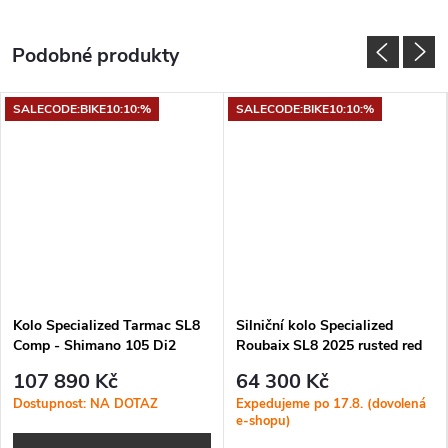
SALECODE:BIKE10:10:%
SALECODE:BIKE10:10:%
Kolo Specialized Tarmac SL8
Silniční kolo Specialized
Comp - Shimano 105 Di2
Roubaix SL8 2025 rusted red
2026 Gloss Red Tint Over
obsidian
107 890 Kč
64 300 Kč
Silver Dust / Silver Dust
Dostupnost: NA DOTAZ
Expedujeme po 17.8. (dovolená
e-shopu)