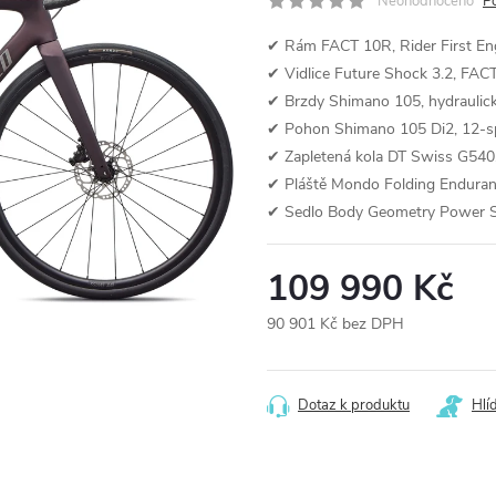
Neohodnoceno
P
✔ Rám FACT 10R, Rider First Eng
✔ Vidlice Future Shock 3.2, FAC
✔ Brzdy Shimano 105, hydraulick
✔ Pohon Shimano 105 Di2, 12-spe
✔ Zapletená kola DT Swiss G540, 
✔ Pláště Mondo Folding Enduran
✔ Sedlo Body Geometry Power Sp
109 990 Kč
90 901 Kč bez DPH
Měrná
cena:
Dotaz k produktu
Hlí