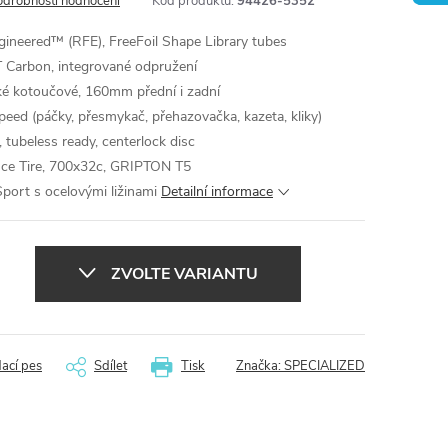
odrobnosti hodnocení
Kód produktu:
94426-5352
ineered™ (RFE), FreeFoil Shape Library tubes
T Carbon, integrované odpružení
é kotoučové, 160mm přední i zadní
ed (páčky, přesmykač, přehazovačka, kazeta, kliky)
tubeless ready, centerlock disc
ce Tire, 700x32c, GRIPTON T5
ort s ocelovými ližinami
Detailní informace
ZVOLTE VARIANTU
dací pes
Sdílet
Tisk
Značka:
SPECIALIZED