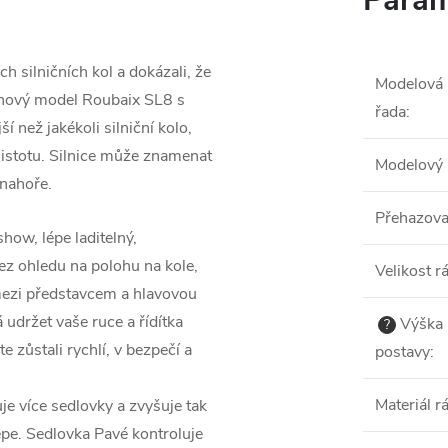
Param
ch silničních kol a dokázali, že
Modelová
nový model Roubaix SL8 s
řada
:
í než jakékoli silniční kolo,
jistotu. Silnice může znamenat
Modelový 
 nahoře.
Přehazov
ow, lépe laditelný,
bez ohledu na polohu na kole,
Velikost 
mezi představcem a hlavovou
udržet vaše ruce a řídítka
Výška
?
te zůstali rychlí, v bezpečí a
postavy
:
Materiál 
e více sedlovky a zvyšuje tak
épe. Sedlovka Pavé kontroluje