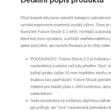
Detailní popis produktu
Před dvaceti lety jsme vytvořili kategorii vytrvalostní
vysoká ergonomie znamená vysoký výkon. Dnes je 
tlumičem Future Shock 3.2 lehčí, rychlejší a plynulejš
které kdy bylo vyrobeno, a přináší nepřekonatelnou 
peklo pod vámi, ale na kole Roubaix je to vždy nebe
PODDAJNOST: Future Shock 3.2 je hvězdou sh
nastavitelný a odolný než kdy předtím. Nyní, 
každý jezdec zažije 20 mm hladkého zdvihu 
trubkou bez zadrhávání. Future Shock pomáhá 
stabilní pro hladší jízdu s větší kontrolou, abys
sebevědomí.
Naše konstrukce se sníženou objímkou odhaluj
její průhyb, ale "více" neznamená jednoduše l