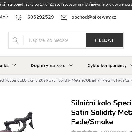
přijaté objednávky po 17.8. 2026. Provozovna v Uhříněvsi je pro dovolenou 
606292529
obchod@bikeway.cz
odmínky
Podmínky ochrany osobních údajů
Vrácení a reklamace zbo
HLEDAT
orks
Doplňky na kolo
Cyklo komponenty
lized Roubaix SL8 Comp 2026 Satin Solidity Metallic/Obsidian Metallic Fade/S
Silniční kolo Spe
Satin Solidity Met
Fade/Smoke