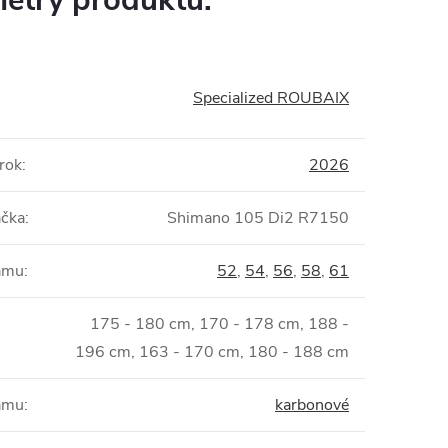
etry produktu:
Specialized ROUBAIX
rok
:
2026
ačka
:
Shimano 105 Di2 R7150
rámu
:
52
,
54
,
56
,
58
,
61
175 - 180 cm, 170 - 178 cm, 188 -
196 cm, 163 - 170 cm, 180 - 188 cm
rámu
:
karbonové