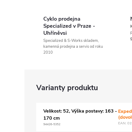
Cyklo prodejna
Specialized v Praze -
K
Uhříněvsi
p
g
Specialized & S-Works skladem,
kamenná prodejna a servis od roku
2010
Velikost: 52, Výška postavy: 163 -
Exped
(dovo
170 cm
EAN:
01
94426-5352