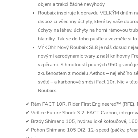
objem a trakci žádné nevýhody.
Roubaix inspiruje k opravdu VELKÝM dnům na 
dispozici všechny úchyty, které by vaše dobrod
úchyty na láhev, úchyty na horní rámovou trub
blatníky. Tak se do toho pusťte a vezměte si t
VÝKON: Nový Roubaix SL8 je náš dosud nejae
novými aerodynamic tvary z naší knihovny Fre
vzpěrami. S hmotností pouhých 950 gramů je r
zkušenostem z modelu Aethos – nejlehčího s
světě – a karbonové směsi Fact 10r. Nic v této t
Roubaix.
✔ Rám FACT 10R, Rider First Engineered™ (RFE), F
✔ Vidlice Future Shock 3.2, FACT Carbon, integro
✔ Brzdy Shimano 105, hydraulické kotoučové, 160
✔ Pohon Shimano 105 Di2, 12-speed (páčky, přesm