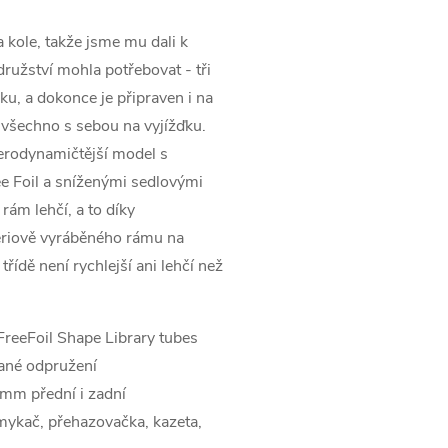
kole, takže jsme mu dali k
ružství mohla potřebovat - tři
ku, a dokonce je připraven i na
o všechno s sebou na vyjížďku.
rodynamičtější model s
e Foil a sníženými sedlovými
ám lehčí, a to díky
ériově vyráběného rámu na
řídě není rychlejší ani lehčí než
reeFoil Shape Library tubes
vané odpružení
mm přední i zadní
ykač, přehazovačka, kazeta,