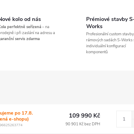
Nové kolo od nás
Prémiové stavby S
Works
ola perfektně seřízená
– na
rodejně i při zaslání na adresu a
Profesionální custom stavby
aranční servis zdarma
rámových sadách S-Works 
individuální konfigurací
komponentů
ujeme po 17.8.
109 990 Kč
lená e-shopu)
90 901 Kč bez DPH
96625263774