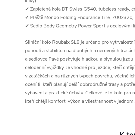
kliky)
✔ Zapletená kola DT Swiss G540, tubeless ready, ce
✔ Pláště Mondo Folding Endurance Tire, 700x32c
✔ Sedlo Body Geometry Power Sport s ocelovými l
Silniční kolo Roubaix SL8 je určeno pro vytrvalostní
pohodlí a stabilitu i na dlouhých a nerovných trasác
a sedlovce Pavé poskytuje hladkou a plynulou jízdu 
celodenní vyjížďky. Je vhodné pro jezdce, kteří chtěj
v zatáčkách a na různých typech povrchu, včetně l
ocení ti, kteří plánují delší dobrodružné trasy a potř
vybavení a praktické úchyty. Celkově je to kolo pro n
kteří chtějí komfort, výkon a všestrannost v jednom.