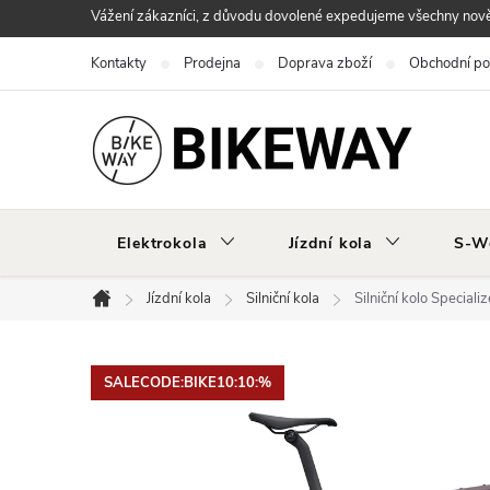
Přejít
Vážení zákazníci, z důvodu dovolené expedujeme všechny nově 
na
Kontakty
Prodejna
Doprava zboží
Obchodní p
obsah
Elektrokola
Jízdní kola
S-W
Jízdní kola
Silniční kola
Silniční kolo Specia
Domů
SALECODE:BIKE10:10:%