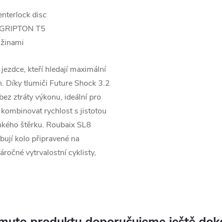
nterlock disc
, GRIPTON T5
ižinami
 jezdce, kteří hledají maximální
h. Díky tlumiči Future Shock 3.2
bez ztráty výkonu, ideální pro
í kombinovat rychlost s jistotou
ehkého štěrku. Roubaix SL8
ebují kolo připravené na
áročné vytrvalostní cyklisty,