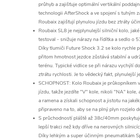
průhyb a zajišťuje optimální vertikální poddajn
technologii AfterShock a ve spojení s tuhým 
Roubaix zajišťují plynulou jízdu bez ztráty účin
Roubaix SL8 je nejplynulejší silniční kolo, ja
testoval - snižuje nárazy na řídítka a sedlo o 
Díky tlumiči Future Shock 3.2 se kolo rychle
přitom hmotnost jezdce zůstává stabilní a ud
terénu. Typické vidlice se při nárazu vychýlí 
ztrátu rychlosti. Je to vědecký fakt, plynulejší j
SCHOPNOST: Kolo Roubaix je průkopníkem v g
jízdu, takže jezdíte "V" kole, nikoli "NA" kole, 
a ramena a získali schopnost a jistotu na jakéko
připraveno na to, aby se na plný plyn rozjelo 
S průchodností pláště až 38c/40mm poskytuje t
lepší trakci než kdy dříve na nerovných silnicí
Díky lehkým a super účinným pneumatikám Sp