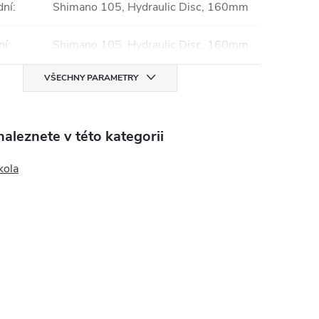
dní
:
Shimano 105, Hydraulic Disc, 160mm
ní
:
Shimano 105, Hydraulic Disc, 160mm
VŠECHNY PARAMETRY
aleznete v této kategorii
kola