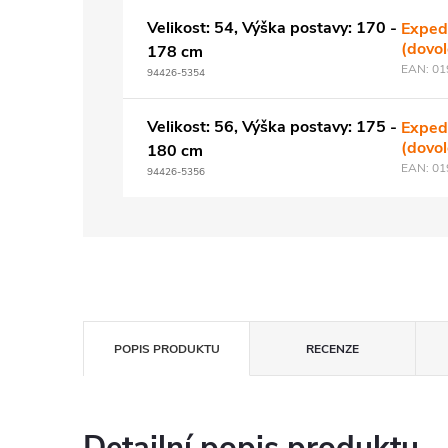
Velikost: 54, Výška postavy: 170 -
Exped
(dovo
178 cm
EAN:
01
94426-5354
Velikost: 56, Výška postavy: 175 -
Exped
(dovo
180 cm
EAN:
01
94426-5356
POPIS PRODUKTU
RECENZE