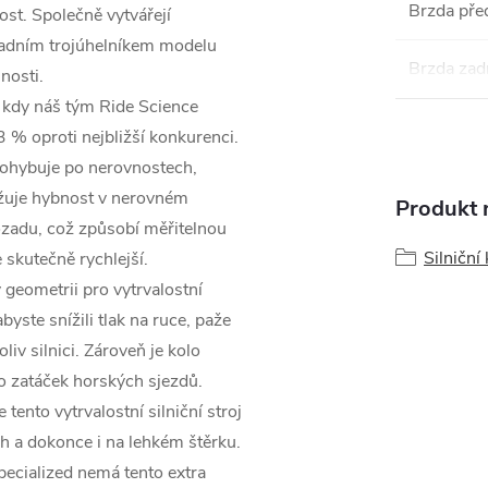
Brzda pře
ost. Společně vytvářejí
zadním trojúhelníkem modelu
Brzda zad
nosti.
ké kdy náš tým Ride Science
53 % oproti nejbližší konkurenci.
 pohybuje po nerovnostech,
ržuje hybnost v nerovném
Produkt n
dozadu, což způsobí měřitelnou
Silniční 
e skutečně rychlejší.
eometrii pro vytrvalostní
abyste snížili tlak na ruce, paže
liv silnici. Zároveň je kolo
do zatáček horských sjezdů.
ento vytrvalostní silniční stroj
ch a dokonce i na lehkém štěrku.
ecialized nemá tento extra