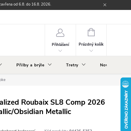
zavřena od 6.8. do 16.8. 2026.
ží
Zpětný odběr elektrozařízení s ukončenou životností
O nás
NÁKUPNÍ
KOŠÍK
Prázdný košík
Přihlášení
Přilby a brýle
Tretry
Nově v nabídc
moke
cialized Roubaix SL8 Comp 2026
allic/Obsidian Metallic