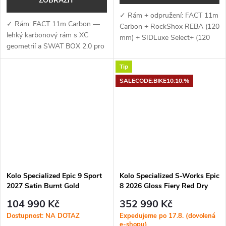
ZOBRAZIT
✓ Rám + odpružení: FACT 11m
✓ Rám: FACT 11m Carbon —
Carbon + RockShox REBA (120
lehký karbonový rám s XC
mm) + SIDLuxe Select+ (120
geometrií a SWAT BOX 2.0 pro
mm) — lehký karbonový rám s
integrované úložiště ✓ Vidlice:
XC geometrií a efektivní
Tip
RockShox SID Ultimate Flight
odpružení pro rychlou a...
Attendant (120 mm) —...
SALECODE:BIKE10:10:%
Kolo Specialized Epic 9 Sport
Kolo Specialized S-Works Epic
2027 Satin Burnt Gold
8 2026 Gloss Fiery Red Dry
Metallic / Metallic White Silver
Impasto
104 990 Kč
352 990 Kč
Dostupnost: NA DOTAZ
Expedujeme po 17.8. (dovolená
e-shopu)