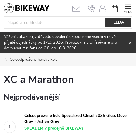
Přejít
NÁKUPNÍ
KOŠÍK
na
obsah
HLEDAT
Vážení zákazníci, z důvodu dovolené expedujeme všechny nově
přijaté objednávky po 17.8. 2026. Provozovna v Uhříněvsi je pro
dovolenou zavřena od 6.8. do 16.8. 2026.
Celoodpružená horská kola
XC a Marathon
Nejprodávanější
Celoodpružené kolo Specialized Chisel 2025 Gloss Dove
Grey - Ashen Grey
SKLADEM v prodejně BIKEWAY