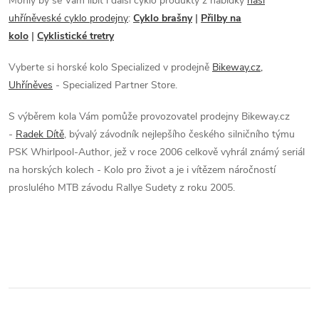
p
Mohly by se Vám líbit i další cyklo produkty z nabídky
naší
uhříněveské cyklo prodejny
:
Cyklo brašny
|
Přilby na
i
kolo
|
Cyklistické tretry
s
Vyberte si horské kolo Specialized v prodejně
Bikeway.cz,
u
Uhříněves
- Specialized Partner Store.
S výběrem kola Vám pomůže provozovatel prodejny Bikeway.cz
-
Radek Dítě
,
bývalý závodník nejlepšího českého silničního týmu
PSK Whirlpool-Author, jež v roce 2006 celkově vyhrál známý seriál
na horských kolech - Kolo pro život a je i vítězem náročností
proslulého MTB závodu Rallye Sudety z roku 2005.