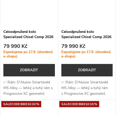
Celoodpružené kolo
Celoodpružené kolo
Specialized Chisel Comp 2026
Specialized Chisel Comp 2026
Gloss Emerald Metallic
Gloss Charcoal Tint Silver
79 990 Kč
79 990 Kč
Dust
Expedujeme po 17.8. (dovolená
Expedujeme po 17.8. (dovolená
e-shopu)
e-shopu)
ZOBRAZIT
ZOBRAZIT
✅ Rám: D'Aluisio Smartweld
✅ Rám: D'Aluisio Smartweld
M5 Alloy — lehký a tuhý rám s
M5 Alloy — lehký a tuhý rám
Progressive XC geometrií,
s Progressive XC geometrií,
110mm zadního zdvihu a
110mm zadního zdvihu a
SALECODE:BIKE10:10:%
SALECODE:BIKE10:10:%
vnitřním vedením kabeláže ✅
vnitřním vedením
Vidlice: RockShox SID —
kabeláže✅ Vidlice: RockShox...