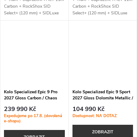
Carbon + RockShox SID
Carbon + RockShox SID
Select+ (120 mm) + SIDLuxe
Select+ (120 mm) + SIDLuxe
Select+ (120 mm) — lehký
Select+ (120 mm) — lehký
karbonový rám s XC geometrií,
karbonový rám s XC geometrií,
SWAT BOX 2.0 a citlivé
SWAT BOX 2.0 a citlivé
odpružení se 3...
odpružení se...
Kolo Specialized Epic 9 Pro
Kolo Specialized Epic 9 Sport
2027 Gloss Carbon / Chaos
2027 Gloss Dolomite Metallic /
Glitter Pearl / Chrome
Metallic Obsidian
239 990 Kč
104 990 Kč
Expedujeme po 17.8. (dovolená
Dostupnost: NA DOTAZ
e-shopu)
ZOBRAZIT