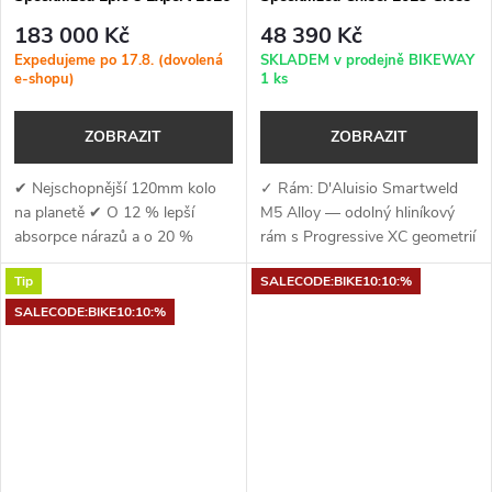
Satin Bordeaux Metallic /
Dove Grey - Ashen Grey
183 000 Kč
48 390 Kč
White
Expedujeme po 17.8. (dovolená
SKLADEM v prodejně BIKEWAY
e-shopu)
1 ks
ZOBRAZIT
ZOBRAZIT
✔ Nejschopnější 120mm kolo
✓ Rám: D'Aluisio Smartweld
na planetě ✔ O 12 % lepší
M5 Alloy — odolný hliníkový
absorpce nárazů a o 20 %
rám s Progressive XC geometrií
menší pohupování při šlapání ✔
a 110mm zadního zdvihu ✓
Tip
SALECODE:BIKE10:10:%
Ride Dynamics vyvinul
Vidlice: RockShox Recon Silver
RockShox SIDLuxe Select+
RL — 120 mm zdvihu, Motion
SALECODE:BIKE10:10:%
tlumič a vidlici SID...
Control...