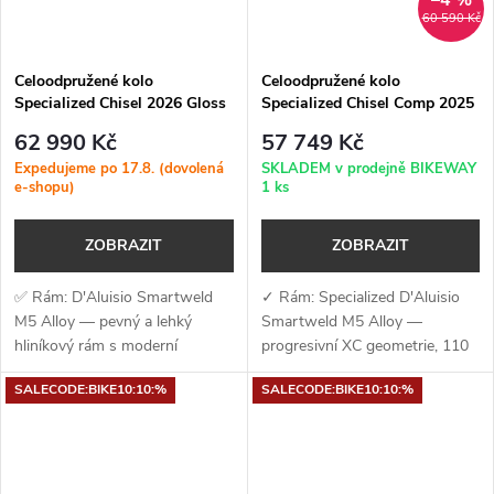
60 590 Kč
Celoodpružené kolo
Celoodpružené kolo
Specialized Chisel 2026 Gloss
Specialized Chisel Comp 2025
Red Sky
Gloss Ion / Smoke Liquid
62 990 Kč
57 749 Kč
Metal
Expedujeme po 17.8. (dovolená
SKLADEM v prodejně BIKEWAY
e-shopu)
1 ks
ZOBRAZIT
ZOBRAZIT
✅ Rám: D'Aluisio Smartweld
✓ Rám: Specialized D'Aluisio
M5 Alloy — pevný a lehký
Smartweld M5 Alloy —
hliníkový rám s moderní
progresivní XC geometrie, 110
Progressive XC geometrií a
mm zdvihu, vnitřní vedení a
SALECODE:BIKE10:10:%
SALECODE:BIKE10:10:%
zdvihem 110 mm ✅ Vidlice:
kompatibilita s teleskopickou
RockShox Recon Silver RL —
sedlovkou ✓ Vidlice: RockShox
robustní vidlice se...
SID — 120...