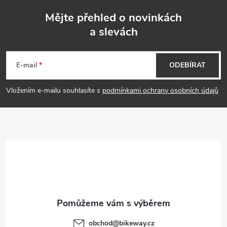
Mějte přehled o novinkách
a slevách
Z
á
E-mail
ODEBÍRAT
p
Vložením e-mailu souhlasíte s
podmínkami ochrany osobních údajů
a
t
í
obchod
@
bikeway.cz