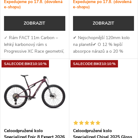
r
Expedujeme po 17.8. (dovolená
Expedujeme po 17.8. (dovolená
e-shopu)
e-shopu)
o
o
ZOBRAZIT
ZOBRAZIT
d
d
✓ Rám FACT 11m Carbon –
✔ Nejschopnější 120mm kolo
u
lehký karbonový rám s
na planetě✔ O 12 % lepší
u
Progressive XC Race geometrií,
absorpce nárazů a o 20 %
k
vnitřním vedením a SWAT
menší pohupování při šlapání✔
k
SALECODE:BIKE10:10:%
SALECODE:BIKE10:10:%
úložným prostorem ✓ Vidlice
Ride Dynamics vyvinul
t
Fox 34 Factory Grip2 –
RockShox SIDLuxe Select+
t
špičková 130mm vidlice se...
tlumič a vidlici SID...
ů
ů
Celoodpružené kolo
Celoodpružené kolo
Specialized Epic 8 Expert 2026
Specialized Chisel 2025 Gloss