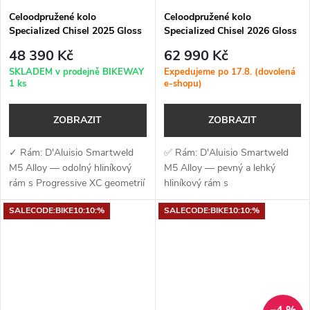
Celoodpružené kolo
Celoodpružené kolo
Specialized Chisel 2025 Gloss
Specialized Chisel 2026 Gloss
Maroon / White
Pistachio
48 390 Kč
62 990 Kč
SKLADEM v prodejně BIKEWAY
Expedujeme po 17.8. (dovolená
1 ks
e-shopu)
ZOBRAZIT
ZOBRAZIT
✓ Rám: D'Aluisio Smartweld
✅ Rám: D'Aluisio Smartweld
M5 Alloy — odolný hliníkový
M5 Alloy — pevný a lehký
rám s Progressive XC geometrií
hliníkový rám s
a 110mm zadního zdvihu✓
moderní Progressive XC
SALECODE:BIKE10:10:%
SALECODE:BIKE10:10:%
Vidlice: RockShox Recon Silver
geometrií a zdvihem 110
RL — 120 mm zdvihu, Motion
mm✅ Vidlice: RockShox
Control...
Recon...
–4 %