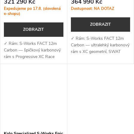
321 290 Kč
364 990 Kč
Brushed Liquid Metal
Impasto
Expedujeme po 17.8. (dovolená
Dostupnost: NA DOTAZ
e-shopu)
ZOBRAZIT
ZOBRAZIT
✓ Rám: S-Works FACT 12m
✓ Rám: S-Works FACT 12m
Carbon — ultralehký karbonový
Carbon — špičkový karbonový
rám s XC geometrií, SWAT
rám s Progressive XC Race
BOX 2.0 a optimalizací pro
geometrií, technologií Rider-
bezdrátový pohon ✓ Vidlice:
First Engineered™ a zdvihem
RockShox SID Ultimate Flight
120 mm, optimalizovaný pro
Attendant (120...
bezdrátový...
Kolo Specialized S-Works Epic