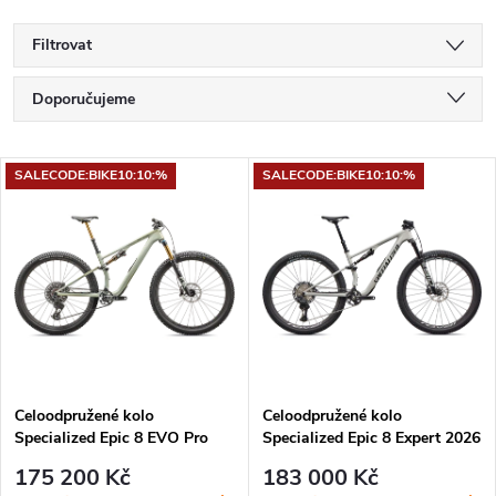
Filtrovat
Ř
Doporučujeme
a
Nejlevnější
V
SALECODE:BIKE10:10:%
SALECODE:BIKE10:10:%
Nejdražší
z
ý
Nejprodávanější
e
p
Abecedně
n
i
í
s
p
Celoodpružené kolo
Celoodpružené kolo
Specialized Epic 8 EVO Pro
Specialized Epic 8 Expert 2026
p
2024 Satin Forest
Gloss Dolomite Metallic /
r
175 200 Kč
183 000 Kč
Green/Spruce/Metallic Spruce
Obsidian