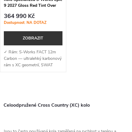
9 2027 Gloss Red Tint Over
Red Reflex
364 990 Kč
Dostupnost: NA DOTAZ
ZOBRAZIT
✓ Rám: S-Works FACT 12m
Carbon — ultralehký karbonový
rám s XC geometrií, SWAT
BOX 2.0 a optimalizací pro
bezdrátový pohon✓ Vidlice:
RockShox SID Ultimate Flight...
O
v
Celoodpružené Cross Country (XC) kolo
l
á
Jsou to často používaná kola zaměřená na rychlost v terénu a