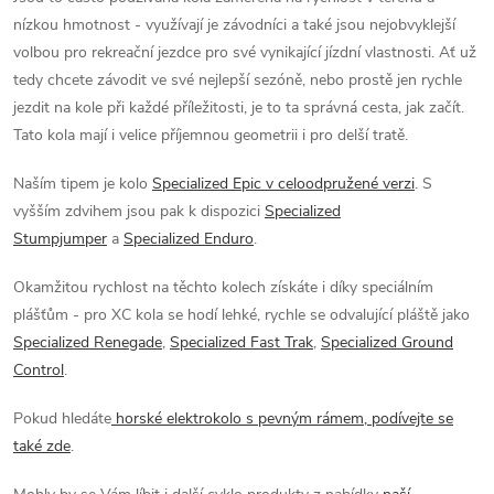
d
nízkou hmotnost - využívají je závodníci a také jsou nejobvyklejší
a
volbou pro rekreační jezdce pro své vynikající jízdní vlastnosti. Ať už
tedy chcete závodit ve své nejlepší sezóně, nebo prostě jen rychle
c
jezdit na kole při každé příležitosti, je to ta správná cesta, jak začít.
Tato kola mají i velice příjemnou geometrii i pro delší tratě.
í
p
Naším tipem je kolo
Specialized Epic v celoodpružené verzi
. S
vyšším zdvihem jsou pak k dispozici
Specialized
r
Stumpjumper
a
Specialized Enduro
.
v
Okamžitou rychlost na těchto kolech získáte i díky speciálním
k
plášťům - pro XC kola se hodí lehké, rychle se odvalující pláště jako
Specialized Renegade
,
Specialized Fast Trak
,
Specialized Ground
y
Control
.
v
Pokud hledáte
horské elektrokolo s pevným rámem, podívejte se
také zde
.
ý