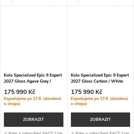
mm) — lehký karbonový rám s
mm) — lehký karbonový rám s
XC geometrií, SWAT BOX 2.0 a
XC geometrií, SWAT BOX 2.0 a
efektivní odpružení se 3...
efektivní odpružení se 3
polohami pro...
Kolo Specialized Epic 9 Expert
Kolo Specialized Epic 9 Expert
2027 Gloss Agave Grey /
2027 Gloss Carbon / White
Metallic White Silver
175 990 Kč
175 990 Kč
Expedujeme po 17.8. (dovolená
Expedujeme po 17.8. (dovolená
e-shopu)
e-shopu)
ZOBRAZIT
ZOBRAZIT
✓ Rám + odpružení: FACT 11m
✓ Rám + odpružení: FACT 11m