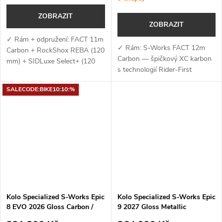
ZOBRAZIT
ZOBRAZIT
✓ Rám + odpružení: FACT 11m
✓ Rám: S-Works FACT 12m
Carbon + RockShox REBA (120
Carbon — špičkový XC karbon
mm) + SIDLuxe Select+ (120
s technologií Rider-First
mm) — lehký karbonový rám s
Engineered™, progresivní
XC geometrií a efektivní
SALECODE:BIKE10:10:%
závodní geometrií, 120mm
odpružení pro rychlou a stabilní
zdvihem a integrovaným
jízdu ✓...
úložným systémem...
Kolo Specialized S-Works Epic
Kolo Specialized S-Works Epic
8 EVO 2026 Gloss Carbon /
9 2027 Gloss Metallic
Green to Purple Viavi Fade /
Obsidian Multi Color Dry