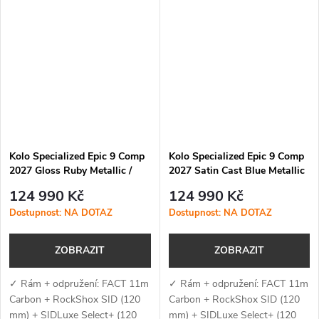
Rider-First Engineered™,
Rider-First Engineered™,
závitovým středem, UDH
závitovým středem, UDH
patkou, vnitřním vedením...
patkou, vnitřním...
Kolo Specialized Epic 9 Comp
Kolo Specialized Epic 9 Comp
2027 Gloss Ruby Metallic /
2027 Satin Cast Blue Metallic
Metallic White Silver
/ White
124 990 Kč
124 990 Kč
Dostupnost: NA DOTAZ
Dostupnost: NA DOTAZ
ZOBRAZIT
ZOBRAZIT
✓ Rám + odpružení: FACT 11m
✓ Rám + odpružení: FACT 11m
Carbon + RockShox SID (120
Carbon + RockShox SID (120
mm) + SIDLuxe Select+ (120
mm) + SIDLuxe Select+ (120