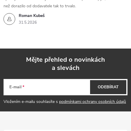
než dorazilo od dodavatele tak to trvalo.
Roman Kubeš
31.5.2026
Mějte přehled o novinkách
a slevách
Z
á
E-mail
ODEBÍRAT
p
Vložením e-mailu souhlasíte s
podmínkami ochrany osobních údajů
a