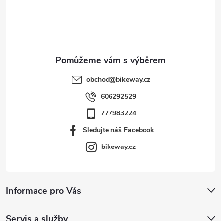
t
í
obchod
@
bikeway.cz
606292529
777983224
Sledujte náš Facebook
bikeway.cz
Informace pro Vás
Servis a služby