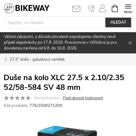
Přejít
NÁKUPNÍ
KOŠÍK
na
obsah
HLEDAT
Vážení zákazníci, z důvodu dovolené expedujeme všechny nově
přijaté objednávky po 17.8. 2026. Provozovna v Uhříněvsi je pro
dovolenou zavřena od 6.8. do 16.8. 2026.
27,5" duše - galuskový ventilek
Duše na kolo XLC 27.5 x 2.10/2.35
52/58-584 SV 48 mm
Neohodnoceno
Podrobnosti hodnocení
Kód produktu:
776/2508271200