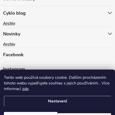
Cyklo blog
Archiv
Novinky
Archiv
Facebook
Instagram
Tento web používá soubory cookie. Dalším procházením
tohoto webu vyjadřujete souhlas s jejich používáním.. Více
informací
zde
.
Nastavení
Copyright 2026
BIKEWAY.CZ
. Všechna práva vyhrazena.
Upravit
nastavení cookies