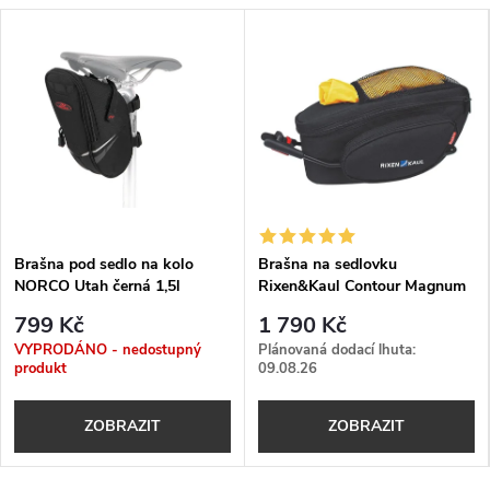
Brašna pod sedlo na kolo
Brašna na sedlovku
NORCO Utah černá 1,5l
Rixen&Kaul Contour Magnum
6l
799 Kč
1 790 Kč
VYPRODÁNO - nedostupný
Plánovaná dodací lhuta:
produkt
09.08.26
ZOBRAZIT
ZOBRAZIT