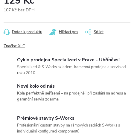
129 Kč
107 Kč bez DPH
Měrná
cena:
Dotaz k produktu
Hlídací pes
Sdílet
Značka:
XLC
Cyklo prodejna Specialized v Praze - Uhříněvsi
Specialized & S-Works skladem, kamenná prodejna a servis od
roku 2010
Nové kolo od nás
Kola perfektně seřízená
– na prodejně i při zaslání na adresu a
garanční servis zdarma
Prémiové stavby S-Works
Profesionální custom stavby na rámových sadách S-Works s
individuální konfigurací komponentů