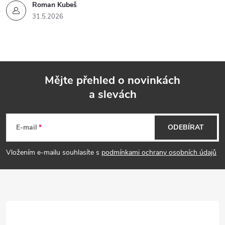
Roman Kubeš
31.5.2026
Mějte přehled o novinkách
a slevách
Z
á
E-mail
ODEBÍRAT
p
Vložením e-mailu souhlasíte s
podmínkami ochrany osobních údajů
a
t