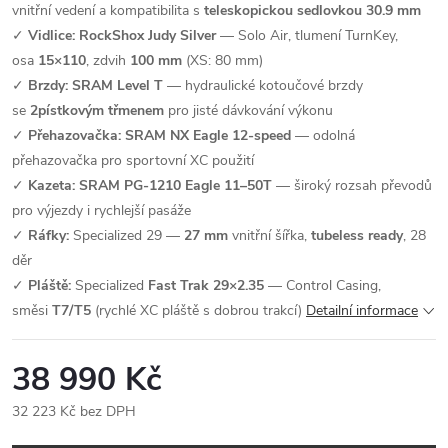
vnitřní vedení a kompatibilita s
teleskopickou sedlovkou 30.9 mm
✓
Vidlice:
RockShox Judy Silver
— Solo Air, tlumení TurnKey,
osa
15×110
, zdvih
100 mm
(XS: 80 mm)
✓
Brzdy:
SRAM Level T
— hydraulické kotoučové brzdy
se
2pístkovým třmenem
pro jisté dávkování výkonu
✓
Přehazovačka:
SRAM NX Eagle 12-speed
— odolná
přehazovačka pro sportovní XC použití
✓
Kazeta:
SRAM PG-1210 Eagle 11–50T
— široký rozsah převodů
pro výjezdy i rychlejší pasáže
✓
Ráfky:
Specialized 29 —
27 mm
vnitřní šířka,
tubeless ready
, 28
děr
✓
Pláště:
Specialized
Fast Trak 29×2.35
— Control Casing,
směsi
T7/T5
(rychlé XC pláště s dobrou trakcí)
Detailní informace
38 990 Kč
32 223 Kč bez DPH
Měrná