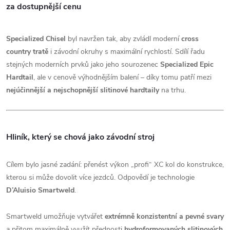
za dostupnější cenu
Specialized Chisel
byl navržen tak, aby zvládl moderní
cross
country tratě
i závodní okruhy s maximální rychlostí. Sdílí řadu
stejných moderních prvků jako jeho sourozenec
Specialized Epic
Hardtail
, ale v cenově výhodnějším balení – díky tomu patří mezi
nejúčinnější a nejschopnější slitinové hardtaily
na trhu.
Hliník, který se chová jako závodní stroj
Cílem bylo jasné zadání: přenést výkon „profi“ XC kol do konstrukce,
kterou si může dovolit více jezdců. Odpovědí je technologie
D’Aluisio Smartweld
.
Smartweld umožňuje vytvářet
extrémně konzistentní a pevné svary
a přitom maximálně využít přednosti
hydroformovaných slitinových