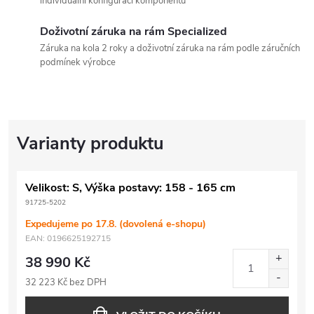
individuální konfigurací komponentů
Doživotní záruka na rám Specialized
Záruka na kola 2 roky a doživotní záruka na rám podle záručních
podmínek výrobce
Velikost: S, Výška postavy: 158 - 165 cm
91725-5202
Expedujeme po 17.8. (dovolená e-shopu)
EAN:
0196625192715
38 990 Kč
32 223 Kč bez DPH