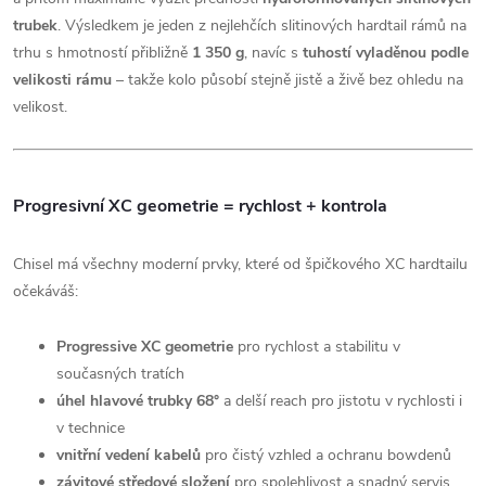
trubek
. Výsledkem je jeden z nejlehčích slitinových hardtail rámů na
trhu s hmotností přibližně
1 350 g
, navíc s
tuhostí vyladěnou podle
velikosti rámu
– takže kolo působí stejně jistě a živě bez ohledu na
velikost.
Progresivní XC geometrie = rychlost + kontrola
Chisel má všechny moderní prvky, které od špičkového XC hardtailu
očekáváš:
Progressive XC geometrie
pro rychlost a stabilitu v
současných tratích
úhel hlavové trubky 68°
a delší reach pro jistotu v rychlosti i
v technice
vnitřní vedení kabelů
pro čistý vzhled a ochranu bowdenů
závitové středové složení
pro spolehlivost a snadný servis