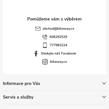
í
obchod
@
bikeway.cz
606292529
777983224
Sledujte náš Facebook
bikeway.cz
Informace pro Vás
Servis a služby