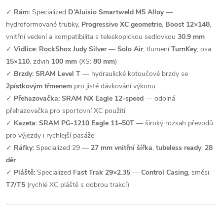
✓
Rám:
Specialized
D’Aluisio Smartweld M5 Alloy
—
hydroformované trubky,
Progressive XC geometrie
,
Boost 12×148
,
vnitřní vedení a kompatibilita s teleskopickou sedlovkou
30.9 mm
✓
Vidlice:
RockShox Judy Silver
—
Solo Air
, tlumení
TurnKey
, osa
15×110
, zdvih
100 mm
(XS:
80 mm
)
✓
Brzdy:
SRAM Level T
— hydraulické kotoučové brzdy se
2pístkovým třmenem
pro jisté dávkování výkonu
✓
Přehazovačka:
SRAM NX Eagle 12-speed
— odolná
přehazovačka pro sportovní XC použití
✓
Kazeta:
SRAM PG-1210 Eagle 11–50T
— široký rozsah převodů
pro výjezdy i rychlejší pasáže
✓
Ráfky:
Specialized 29 —
27 mm vnitřní šířka
,
tubeless ready
,
28
děr
✓
Pláště:
Specialized
Fast Trak 29×2.35
—
Control Casing
, směsi
T7/T5
(rychlé XC pláště s dobrou trakcí)