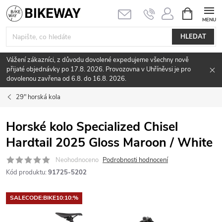
Přejít
NÁKUPNÍ
KOŠÍK
na
obsah
HLEDAT
Vážení zákazníci, z důvodu dovolené expedujeme všechny nově
přijaté objednávky po 17.8. 2026. Provozovna v Uhříněvsi je pro
dovolenou zavřena od 6.8. do 16.8. 2026.
29" horská kola
Horské kolo Specialized Chisel
Hardtail 2025 Gloss Maroon / White
Neohodnoceno
Podrobnosti hodnocení
Kód produktu:
91725-5202
SALECODE:BIKE10:10:%