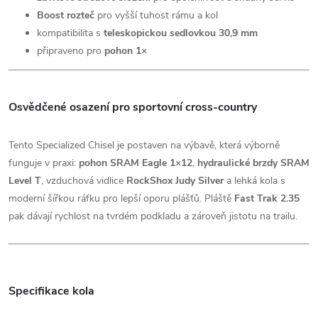
Boost rozteč
pro vyšší tuhost rámu a kol
kompatibilita s
teleskopickou sedlovkou 30,9 mm
připraveno pro
pohon 1×
Osvědčené osazení pro sportovní cross-country
Tento Specialized Chisel je postaven na výbavě, která výborně
funguje v praxi:
pohon SRAM Eagle 1×12
,
hydraulické brzdy SRAM
Level T
, vzduchová vidlice
RockShox Judy Silver
a lehká kola s
moderní šířkou ráfku pro lepší oporu plášťů. Pláště
Fast Trak 2.35
pak dávají rychlost na tvrdém podkladu a zároveň jistotu na trailu.
Specifikace kola