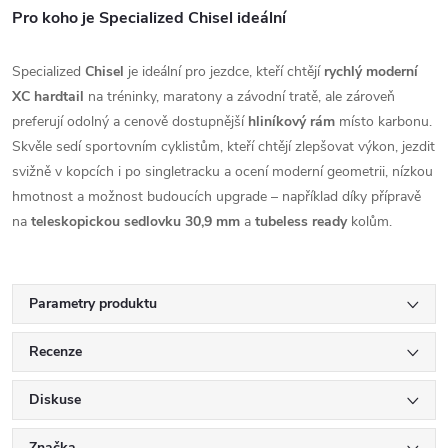
Pro koho je Specialized Chisel ideální
Specialized
Chisel
je ideální pro jezdce, kteří chtějí
rychlý moderní
XC hardtail
na tréninky, maratony a závodní tratě, ale zároveň
preferují odolný a cenově dostupnější
hliníkový rám
místo karbonu.
Skvěle sedí sportovním cyklistům, kteří chtějí zlepšovat výkon, jezdit
svižně v kopcích i po singletracku a ocení moderní geometrii, nízkou
hmotnost a možnost budoucích upgrade – například díky přípravě
na
teleskopickou sedlovku 30,9 mm
a
tubeless ready
kolům.
Parametry produktu
Recenze
Diskuse
Značka