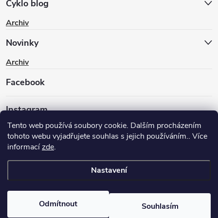
Cyklo blog
Archiv
Novinky
Archiv
Facebook
Instagram
Tento web používá soubory cookie. Dalším procházením
tohoto webu vyjadřujete souhlas s jejich používáním.. Více
informací
zde
.
Nastavení
Copyright 2026
BIKEWAY.CZ
. Všechna práva vyhrazena.
Upravit
nastavení cookies
Odmítnout
Souhlasím
Vytvořil Shoptet