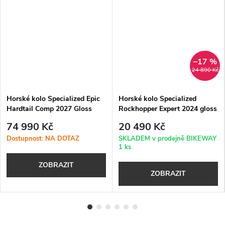
–17 %
24 890 Kč
Horské kolo Specialized Epic
Horské kolo Specialized
Hardtail Comp 2027 Gloss
Rockhopper Expert 2024 gloss
Amethyst Frost / Majesty Blue
electric green - dark moss
74 990 Kč
20 490 Kč
Metallic
green
Dostupnost: NA DOTAZ
SKLADEM v prodejně BIKEWAY
1 ks
ZOBRAZIT
ZOBRAZIT