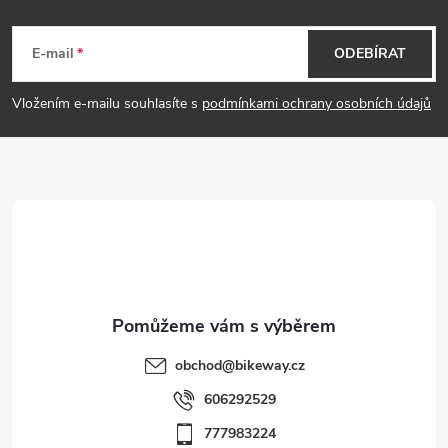
Z
á
E-mail
ODEBÍRAT
p
Vložením e-mailu souhlasíte s
podmínkami ochrany osobních údajů
a
t
í
obchod
@
bikeway.cz
606292529
777983224