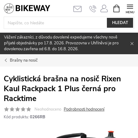
Přejít
NÁKUPNÍ
KOŠÍK
na
obsah
HLEDAT
Vážení zákazníci, z důvodu dovolené expedujeme všechny nově
přijaté objednávky po 17.8. 2026. Provozovna v Uhříněvsi je pro
dovolenou zavřena od 6.8. do 16.8. 2026.
Brašny na nosič
Cyklistická brašna na nosič Rixen
Kaul Rackpack 1 Plus černá pro
Racktime
Neohodnoceno
Podrobnosti hodnocení
Kód produktu:
0266RB