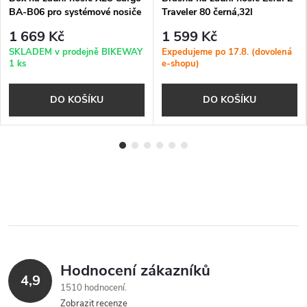
BA-B06 pro systémové nosiče
Traveler 80 černá,32l
XLC carry more
1 669 Kč
1 599 Kč
SKLADEM v prodejně BIKEWAY
Expedujeme po 17.8. (dovolená
1 ks
e-shopu)
DO KOŠÍKU
DO KOŠÍKU
Hodnocení zákazníků
4,9
1510 hodnocení
Zobrazit recenze