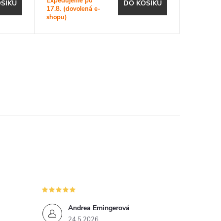
Expedujeme po
SKLADEM
ŠÍKU
DO KOŠÍKU
17.8. (dovolená e-
prodejně
shopu)
1 ks
Andrea Emingerová
24.5.2026