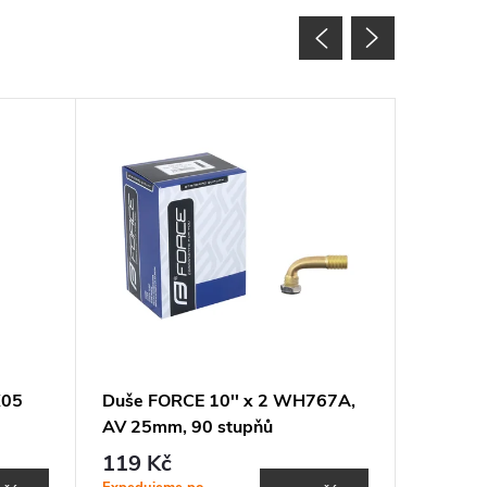
X05
Duše FORCE 10'' x 2 WH767A,
Brzdové
AV 25mm, 90 stupňů
cyklokr
119 Kč
549 K