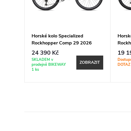
Horské kolo Specialized
Horsk
2026
Rockhopper Comp 29 2026
Rockh
Satin Mauve Metallic
Satin 
24 390 Kč
19 1
Metall
SKLADEM v
Dostup
BRAZIT
ZOBRAZIT
prodejně BIKEWAY
DOTAZ
1 ks