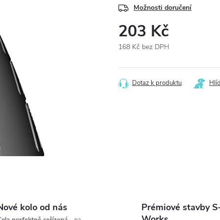
Možnosti doručení
203 Kč
168 Kč bez DPH
Měrná
cena:
Dotaz k produktu
Hlí
Nové kolo od nás
Prémiové stavby S
Works