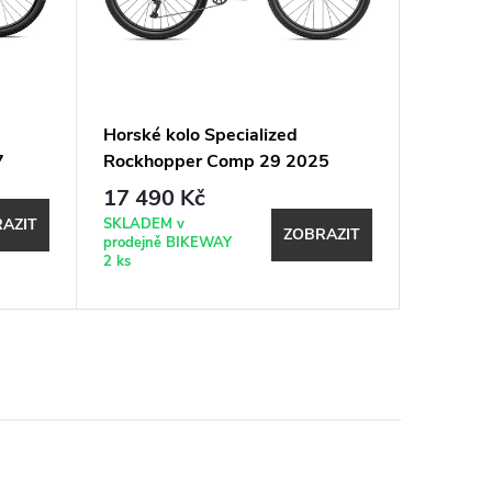
Horské kolo Specialized
Horské 
7
Rockhopper Comp 29 2025
Rockho
Shadow
Gloss Metallic Spruce / Smoke
Gloss Ca
17 490 Kč
24 39
Metallic
SKLADEM v
Dostupno
AZIT
ZOBRAZIT
prodejně BIKEWAY
DOTAZ
2 ks