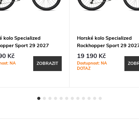
é kolo Specialized
Horské kolo Specialized
opper Sport 29 2027
Rockhopper Sport 29 202
Bottle Green / Oak Green
Satin Metallic Obsidian / 
90 Kč
19 190 Kč
ic
Silver
nost: NA
Dostupnost: NA
ZOBRAZIT
ZOBR
DOTAZ