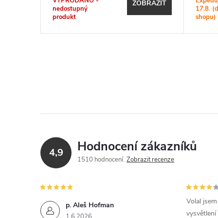
VYPRODÁNO -
Expedu
KOŠÍKU
ZOBRAZIT
nedostupný
17.8. (
produkt
shopu)
Hodnocení zákazníků
4,9
1510 hodnocení
Zobrazit recenze
Volal jse
p. Aleš Hofman
vysvětlení
1.6.2026