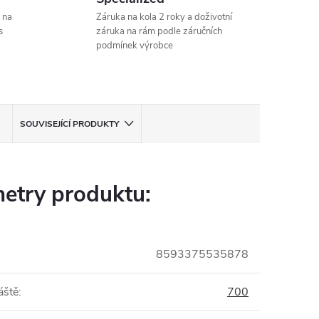
 na
Záruka na kola 2 roky a doživotní
s
záruka na rám podle záručních
podmínek výrobce
SOUVISEJÍCÍ PRODUKTY
etry produktu:
8593375535878
áště
:
700