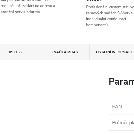
ola perfektně seřízená
– na
rodejně i při zaslání na adresu a
Profesionální custom stavby
aranční servis zdarma
rámových sadách S-Works 
individuální konfigurací
komponentů
DISKUZE
ZNAČKA
MITAS
OSTATNÍ INFORMACE
Param
EAN
:
Průměr pl