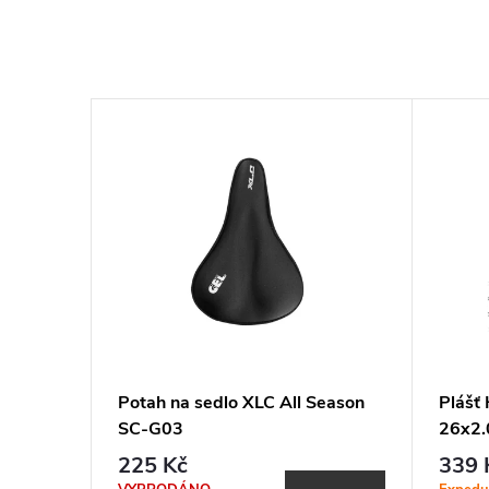
t Plus
Potah na sedlo XLC All Season
Pláš
černá
SC-G03
26x2.
225 Kč
339 