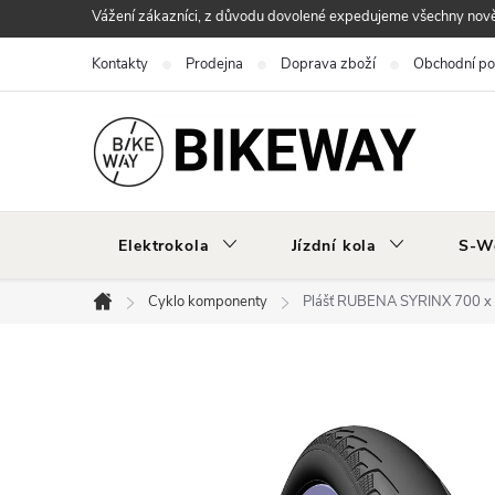
Přejít
Vážení zákazníci, z důvodu dovolené expedujeme všechny nově 
na
Kontakty
Prodejna
Doprava zboží
Obchodní p
obsah
Elektrokola
Jízdní kola
S-W
Cyklo komponenty
Plášť RUBENA SYRINX 700 x 
Domů