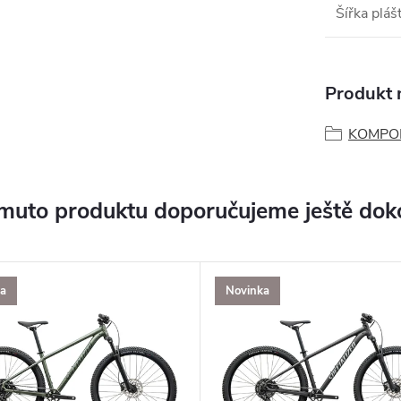
Šířka pláš
Produkt n
KOMPO
muto produktu doporučujeme ještě dok
a
Novinka