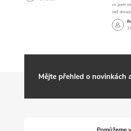
co jsem ne
než dorazi
R
3
Z
Mějte přehled o novinkách
á
p
a