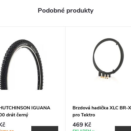
ť HUTCHINSON IGUANA
Brzdová hadička XLC BR-
00 drát černý
pro Tektro
Kč
469 Kč