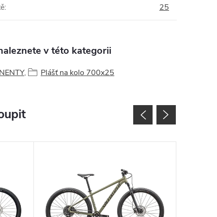
tě
:
25
aleznete v této kategorii
NENTY
,
Plášť na kolo 700x25
oupit
Novinka