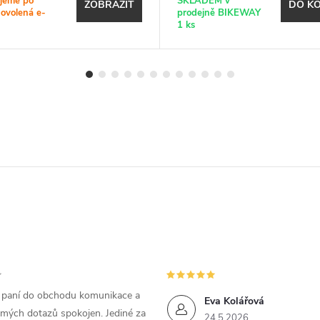
jeme po
SKLADEM v
ZOBRAZIT
DO KO
dovolená e-
prodejně BIKEWAY
1 ks
m paní do obchodu komunikace a
Eva Kolářová
 mých dotazů spokojen. Jediné za
24.5.2026