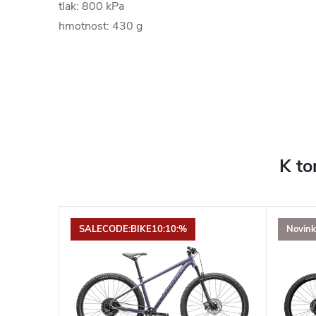
tlak: 800 kPa
hmotnost: 430 g
K to
SALECODE:BIKE10:10:%
Novink