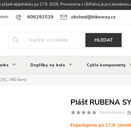
přijaté objednávky po 17.8. 2026. Provozovna v Uhříněvsi je pro dovolenou 
606292529
obchod@bikeway.cz
odmínky
Podmínky ochrany osobních údajů
Vrácení a reklamace zbo
HLEDAT
orks
Doplňky na kolo
Cyklo komponenty
25C, V80 černý
Plášť RUBENA SY
Neohodnoceno
P
Expedujeme po 17.8. (dovo