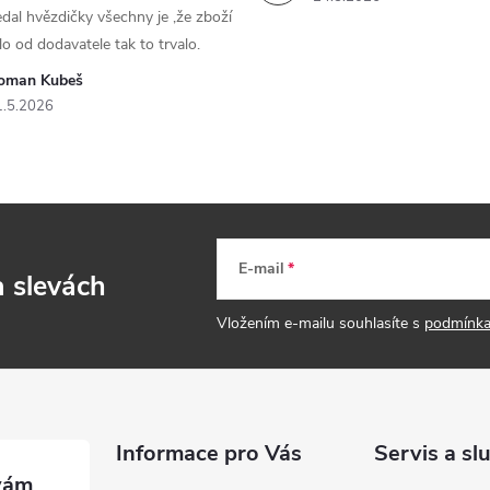
dal hvězdičky všechny je ,že zboží
lo od dodavatele tak to trvalo.
oman Kubeš
1.5.2026
E-mail
a slevách
Vložením e-mailu souhlasíte s
podmínka
Informace pro Vás
Servis a sl