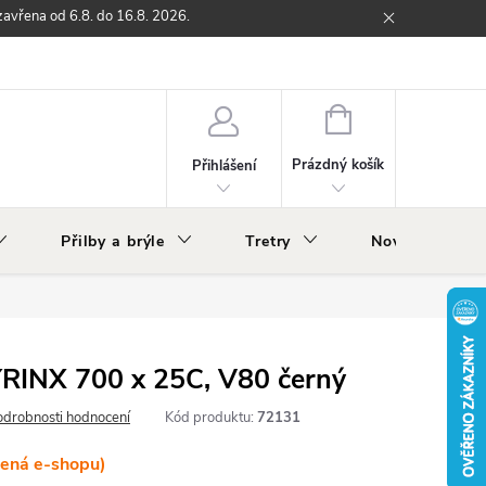
zavřena od 6.8. do 16.8. 2026.
ží
Zpětný odběr elektrozařízení s ukončenou životností
O nás
NÁKUPNÍ
KOŠÍK
Prázdný košík
Přihlášení
Přilby a brýle
Tretry
Nově v nabídc
RINX 700 x 25C, V80 černý
odrobnosti hodnocení
Kód produktu:
72131
lená e-shopu)