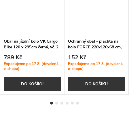
Obal na jízdní kolo VK Cargo
Ochranný obal - plachta na
Bike 120 x 295cm černá, vč. 2
kolo FORCE 220x120x68 cm,
velkých ok
stříbrná
789 Kč
152 Kč
Expedujeme po 17.8. (dovolená
Expedujeme po 17.8. (dovolená
e-shopu)
e-shopu)
DO KOŠÍKU
DO KOŠÍKU