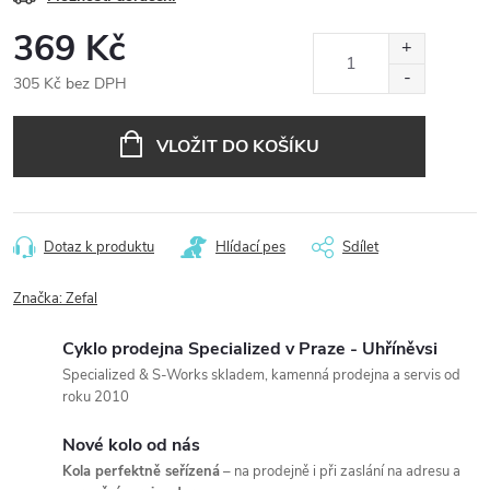
369 Kč
305 Kč bez DPH
Měrná
cena:
VLOŽIT DO KOŠÍKU
Dotaz k produktu
Hlídací pes
Sdílet
Značka:
Zefal
Cyklo prodejna Specialized v Praze - Uhříněvsi
Specialized & S-Works skladem, kamenná prodejna a servis od
roku 2010
Nové kolo od nás
Kola perfektně seřízená
– na prodejně i při zaslání na adresu a