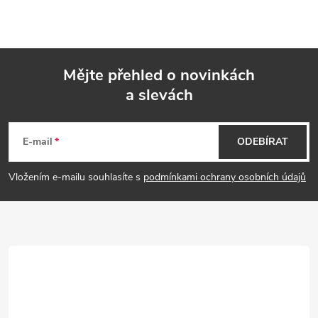
Mějte přehled o novinkách
a slevách
Z
á
E-mail
ODEBÍRAT
p
Vložením e-mailu souhlasíte s
podmínkami ochrany osobních údajů
a
t
í