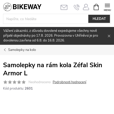
Přejít
NÁKUPNÍ
KOŠÍK
na
obsah
HLEDAT
Vážení zákazníci, z důvodu dovolené expedujeme všechny nově
přijaté objednávky po 17.8. 2026. Provozovna v Uhříněvsi je pro
dovolenou zavřena od 6.8. do 16.8. 2026.
Samolepky na kolo
Samolepky na rám kola Zéfal Skin
Armor L
Neohodnoceno
Podrobnosti hodnocení
Kód produktu:
2601