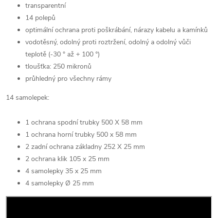
transparentní
14 polepů
optimální ochrana proti poškrábání, nárazy kabelu a kamínků
vodotěsný, odolný proti roztržení, odolný a odolný vůči
teplotě (-30 ° až + 100 °)
tloušťka: 250 mikronů
průhledný pro všechny rámy
14 samolepek:
1 ochrana spodní trubky 500 X 58 mm
1 ochrana horní trubky 500 x 58 mm
2 zadní ochrana základny 252 X 25 mm
2 ochrana klik 105 x 25 mm
4 samolepky 35 x 25 mm
4 samolepky Ø 25 mm